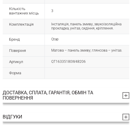
Кількість
3
вантажних місць
Комплектація
Інсталяція, панель змиву, звукоізоляційна
прокладка, унітаз, сидіння, кріплення.
Бренд
Qtap
Поверхня
Матова – панель змиву; глянсова – унітаз.
Артикул
QT16335180W48206
Форма
ДОСТАВКА, СПЛАТА, ГАРАНТІЯ, ОБМІН ТА
ПОВЕРНЕННЯ
ВІДГУКИ