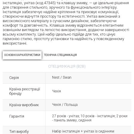
інсталяцію, унітаз (код 47345) та клавішу змиву, — це ідеальне рішення
для створення стильного, зручного та функціонального інтер’єру.
Інсталяція забезпечує надійне кріплення та приховує комунікації,
створюючи відчуття простору та естетичності. Унітаз виконаний з
високоякісного матеріалу з сучасним дизайном, забезпечуючи
комфорт та довговічність. Клавіша змиву відрізняється елегантним
зовнішнім виглядом та легкістю використання, додаючи завершеності
всьому комплекту. Цей набір ідеально підійде для тих, хто цінує
гармонію стилю, простоту установки та надійність у повсякденному
використанні.
ОСНОВНІ ХАРКАТЕРИСТИКИ
ТЕХНІЧНА СПЕЦИФІКАЦІЯ
СПЕЦИФІКАЦІЯ (B2B)
Серія
Nest / Swan
Країна реєстрації
Чехія
бренду
Країна-виробник
Чехія / Польща
Гарантія
27 років - унітаз; 10 років - інсталяція; 2 роки
- панель змиву, сидіння
Тип виробу
Набір інсталяція + унітаз із сидінням