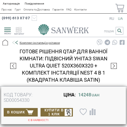
Авторизація
Повідомлення
Про нас
Гурт
Оплата та Доставка
Гарантія
FAQ
Контакти
(099) 613 07 07
RU
UA
ПОШУК
КАТАЛОГ
Комплект інсталяції з унітазом
ГОТОВЕ РІШЕННЯ QTAP ДЛЯ ВАННОЇ
КІМНАТИ: ПІДВІСНИЙ УНІТАЗ SWAN
ULTRA QUIET 520X360X320 +
КОМПЛЕКТ ІНСТАЛЯЦІЇ NEST 4 В 1
(КВАДРАТНА КЛАВІША SATIN)
КОД ТОВАРУ:
ЦІНА:
14248
UAH
SD00054330
КУПИТИ В
В КОШИК
1 КЛІК
Є В НАЯВНОСТІ