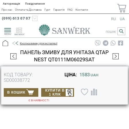
Авторизація
Повідомлення
Про нас
Оплата та Доставка
Гурт
Гарантія
FAQ
Контакти
(099) 613 07 07
RU
UA
ПОШУК
КАТАЛОГ
Кнопка змиву для інсталяції
ПАНЕЛЬ ЗМИВУ ДЛЯ УНІТАЗА QTAP
NEST QT0111M06029SAT
КОД ТОВАРУ:
ЦІНА:
1583
UAH
SD00038772
КУПИТИ В
В КОШИК
1 КЛІК
Є В НАЯВНОСТІ