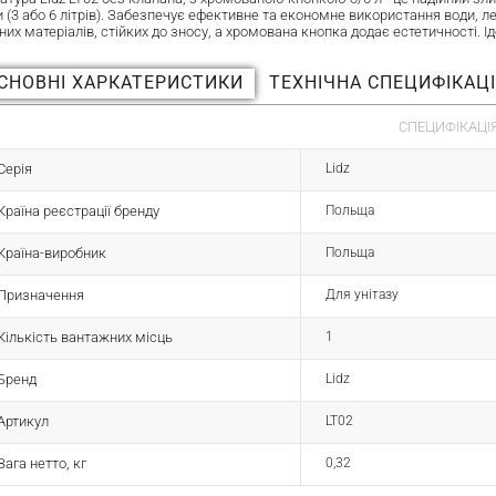
 (3 або 6 літрів). Забезпечує ефективне та економне використання води, л
них матеріалів, стійких до зносу, а хромована кнопка додає естетичності. 
СНОВНІ ХАРКАТЕРИСТИКИ
ТЕХНІЧНА СПЕЦИФІКАЦ
СПЕЦИФІКАЦІЯ
Серія
Lidz
Країна реєстрації бренду
Польща
Країна-виробник
Польща
Призначення
Для унітазу
Кількість вантажних місць
1
Бренд
Lidz
Артикул
LT02
Вага нетто, кг
0,32