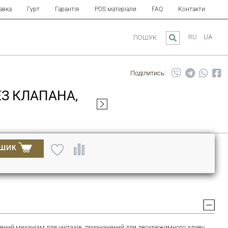
авка
Гурт
Гарантія
POS матеріали
FAQ
Контакти
RU
UA
ПОШУК
Поділитись:
ЕЗ КЛАПАНА,
ОШИК
ивний механізм для унітазів, призначений для двохрежимного зливу