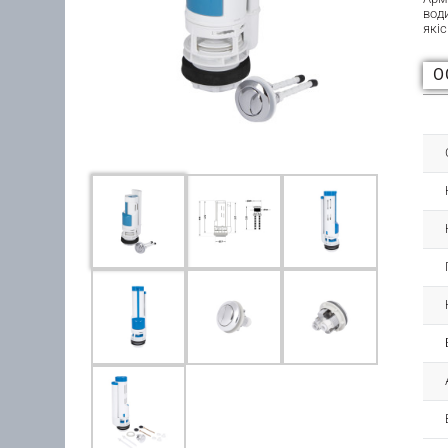
води
якіс
О