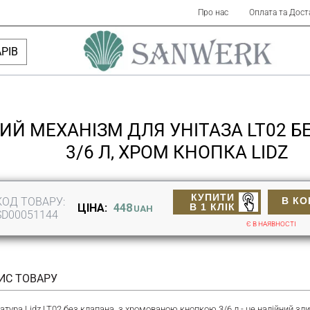
Про нас
Оплата та Дост
РІВ
ИЙ МЕХАНІЗМ ДЛЯ УНІТАЗА LT02 Б
3/6 Л, ХРОМ КНОПКА LIDZ
КУПИТИ
КОД ТОВАРУ:
В К
В 1 КЛІК
ЦІНА:
448
UAH
SD00051144
Є В НАЯВНОСТІ
ИС ТОВАРУ
атура Lidz LT02 без клапана, з хромованою кнопкою 3/6 л - це надійний зл