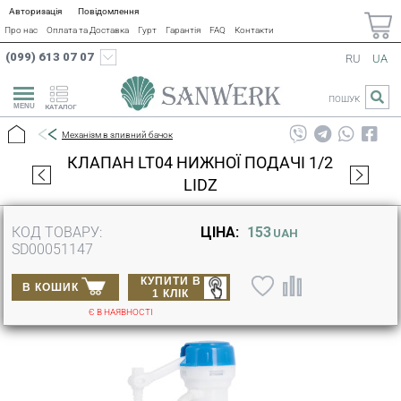
Авторизація
Повідомлення
Про нас
Оплата та Доставка
Гурт
Гарантія
FAQ
Контакти
(099) 613 07 07
RU
UA
ПОШУК
КАТАЛОГ
Механізм в зливний бачок
КЛАПАН LT04 НИЖНОЇ ПОДАЧІ 1/2
LIDZ
КОД ТОВАРУ:
ЦІНА:
153
UAH
SD00051147
КУПИТИ В
В КОШИК
1 КЛІК
Є В НАЯВНОСТІ