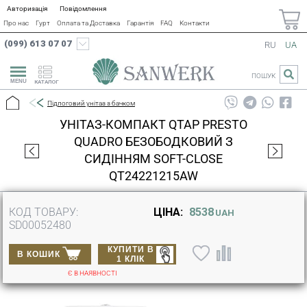
Авторизація
Повідомлення
Про нас
Гурт
Оплата та Доставка
Гарантія
FAQ
Контакти
(099) 613 07 07
RU
UA
ПОШУК
КАТАЛОГ
Підлоговий унітаз з бачком
УНІТАЗ-КОМПАКТ QTAP PRESTO
QUADRO БЕЗОБОДКОВИЙ З
СИДІННЯМ SOFT-CLOSE
QT24221215AW
КОД ТОВАРУ:
ЦІНА:
8538
UAH
SD00052480
КУПИТИ В
В КОШИК
1 КЛІК
Є В НАЯВНОСТІ