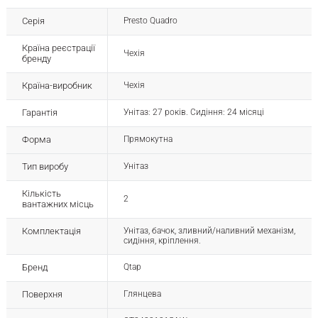
Серія
Presto Quadro
Країна реєстрації
Чехія
бренду
Країна-виробник
Чехія
Гарантія
Унітаз: 27 років. Сидіння: 24 місяці
Форма
Прямокутна
Тип виробу
Унітаз
Кількість
2
вантажних місць
Комплектація
Унітаз, бачок, зливний/наливний механізм,
сидіння, кріплення.
Бренд
Qtap
Поверхня
Глянцева