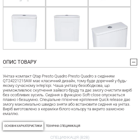
ОПИС ТОВАРУ
Унітаз-компакт Qtap Presto Quadro Presto Quadro з сидінням
QT24221215AW має класичний дизайн, тому буде доречний у будь-
якому сучасному інтер'єрі. Чаша унітазу безободкова, що
унеможливлює скупчення зайвого бруду та дає змогу очистити виріб
без особливих зусиль. Сидіння з функцією Soft-close опускається
плавно і безшумно. Спеціальне гігієнічне кріплення Quick release дає
змогу максимально швидко зняти або встановити сидіння на унітаз.
Виріб виготовлено з кераміки білого кольору та вкрито захисною
емаллю.
ОСНОВНІ ХАРКАТЕРИСТИКИ
ТЕХНІЧНА СПЕЦИФІКАЦІЯ
СПЕЦИФІКАЦІЯ (B2B)