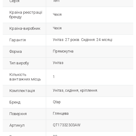
Серія
Tern
Країна реєстрації
Чехія
бренду
Країна-виробник
Чехія
Гарантія
Унітаз: 27 років. Сидіння: 24 місяці
Форма
Прямокутна
Тип виробу
Унітаз
Кількість
1
вантажних місць
Комплектація
Унітаз, сидіння, кріплення.
Бренд
Qtap
Поверхня
Глянцева
Артикул
QT17332303AW