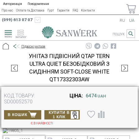
Авторизація
Повідомлення
Про нас
Оплата та Доставка
Гурт
Гарантія
FAQ
Контакти
(099) 613 07 07
RU
UA
ПОШУК
КАТАЛОГ
Підвісні унітази
УНІТАЗ ПІДВІСНИЙ QTAP TERN
ULTRA QUIET БЕЗОБІДКОВИЙ З
СИДІННЯМ SOFT-CLOSE WHITE
QT17332303AW
КОД ТОВАРУ:
ЦІНА:
6474
UAH
SD00052570
КУПИТИ В
В КОШИК
1 КЛІК
Є В НАЯВНОСТІ