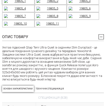
ОПИС ТОВАРУ
Унітаз підвісний Qtap Tern Ultra Quiet із сидінням Slim Duroplast - це
ідеальне поєднання сучасного дизайну та передових технологій.
Завдяки системі Ultra Quiet, змив відбувається практично безшумно,
забезпечуючи комфортне використання в будь-який час доби. Сидіння
Slim з міцного дуропласта оснащене механізмом Soft-close, що
запобігає різкому закриттю, а функція Quick Release полегшує його
зняття для швидкого і зручного чищення. Компактні розміри
525x345x360 мм роблять цей унітаз чудовим вибором для ванних
кімнат будь-якого розміру. Білосніжне покриття додає елегантності та
легко вписується в будь-який інтер'єр.
ОСНОВНІ ХАРКАТЕРИСТИКИ
ТЕХНІЧНА СПЕЦИФІКАЦІЯ
СПЕЦИФІКАЦІЯ (B2B)