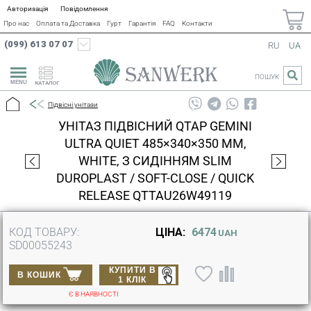
Авторизація
Повідомлення
Про нас
Оплата та Доставка
Гурт
Гарантія
FAQ
Контакти
(099) 613 07 07
RU
UA
ПОШУК
КАТАЛОГ
Підвісні унітази
УНІТАЗ ПІДВІСНИЙ QTAP GEMINI
ULTRA QUIET 485×340×350 ММ,
WHITE, З СИДІННЯМ SLIM
DUROPLAST / SOFT-CLOSE / QUICK
RELEASE QTTAU26W49119
КОД ТОВАРУ:
ЦІНА:
6474
UAH
SD00055243
КУПИТИ В
В КОШИК
1 КЛІК
Є В НАЯВНОСТІ