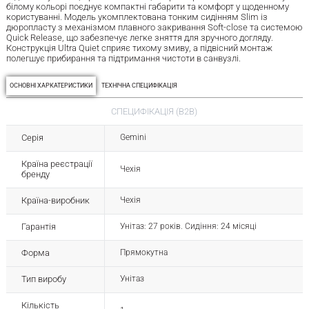
білому кольорі поєднує компактні габарити та комфорт у щоденному
користуванні. Модель укомплектована тонким сидінням Slim із
дюропласту з механізмом плавного закривання Soft-close та системою
Quick Release, що забезпечує легке зняття для зручного догляду.
Конструкція Ultra Quiet сприяє тихому змиву, а підвісний монтаж
полегшує прибирання та підтримання чистоти в санвузлі.
ОСНОВНІ ХАРКАТЕРИСТИКИ
ТЕХНІЧНА СПЕЦИФІКАЦІЯ
СПЕЦИФІКАЦІЯ (B2B)
Серія
Gemini
Країна реєстрації
Чехія
бренду
Країна-виробник
Чехія
Гарантія
Унітаз: 27 років. Сидіння: 24 місяці
Форма
Прямокутна
Тип виробу
Унітаз
Кількість