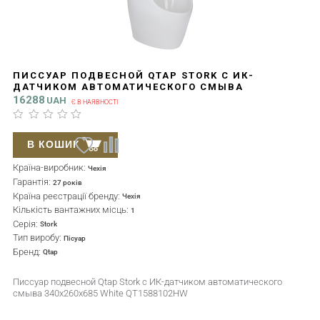
ПИССУАР ПОДВЕСНОЙ QTAP STORK С ИК-
ДАТЧИКОМ АВТОМАТИЧЕСКОГО СМЫВА
340X260X685 WHITE QT1588102HW
16288
UAH
Є В НАЯВНОСТІ
В КОШИК
Країна-виробник:
Чехія
Гарантія:
27 років
Країна реєстрації бренду:
Чехія
Кількість вантажних місць:
1
Серія:
Stork
Тип виробу:
Пісуар
Бренд:
Qtap
Писсуар подвесной Qtap Stork с ИК-датчиком автоматического
смыва 340x260x685 White QT1588102HW