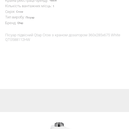
Країна реєстрації бренду:
Чехія
Кількість вантажних місць:
1
Серія:
Crow
Тип виробу:
Пісуар
Бренд:
Qtap
Пісуар підвісний Qtap Crow з краном-дозатором 360x285x675 White
QT0588112HW