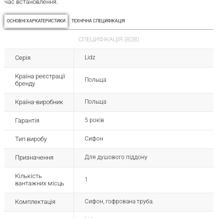
час встановлення.
ОСНОВНІ ХАРКАТЕРИСТИКИ
ТЕХНІЧНА СПЕЦИФІКАЦІЯ
СПЕЦИФІКАЦІЯ (B2B)
Серія
Lidz
Країна реєстрації
Польща
бренду
Країна-виробник
Польща
Гарантія
5 років
Тип виробу
Сифон
Призначення
Для душового піддону
Кількість
1
вантажних місць
Комплектація
Сифон, гофрована труба.