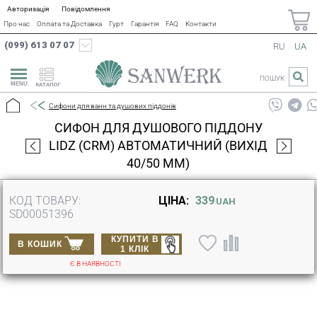
Авторизація
Повідомлення
Про нас
Оплата та Доставка
Гурт
Гарантія
FAQ
Контакти
(099) 613 07 07
RU
UA
ПОШУК
КАТАЛОГ
Сифони для ванн та душових піддонів
СИФОН ДЛЯ ДУШОВОГО ПІДДОНУ
LIDZ (CRM) АВТОМАТИЧНИЙ (ВИХІД
40/50 ММ)
КОД ТОВАРУ:
ЦІНА:
339
UAH
SD00051396
КУПИТИ В
В КОШИК
1 КЛІК
Є В НАЯВНОСТІ