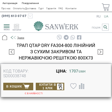
Авторизація
Повідомлення
Про нас
Оплата та Доставка
Гурт
Гарантія
FAQ
Контакти
(099) 613 07 07
RU
UA
ПОШУК
КАТАЛОГ
Трапи
ТРАП QTAP DRY FA304-800 ЛІНІЙНИЙ
З СУХИМ ЗАКРИВОМ ТА
НЕРЖАВІЮЧОЮ РЕШІТКОЮ 800Х73
КОД ТОВАРУ:
ЦІНА:
1707
UAH
SD00038748
КУПИТИ В
В КОШИК
1 КЛІК
Є В НАЯВНОСТІ