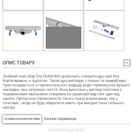
ОПИС ТОВАРУ
Лінійний трап Qtap Dry FA304-800 дозволить створити душ мрії без
бортів врівень з підлогою. Такий душ виглядає стильно та привабливо.
Трап складається з горизонтального відводу води і прямокутної вузької
накладки, яка затримує сміття. Вона виконана у вигляді пластини з
подовженими овальними отворами на однаковій відстані один від
одного. Пропускна спроможність такого трапа в рази вище, ніж у
точкових, і вода не буде збиратися навіть при використанні сильного
напору.
ОСНОВНІ ХАРКАТЕРИСТИКИ
ТЕХНІЧНА СПЕЦИФІКАЦІЯ
СПЕЦИФІКАЦІЯ (B2B)