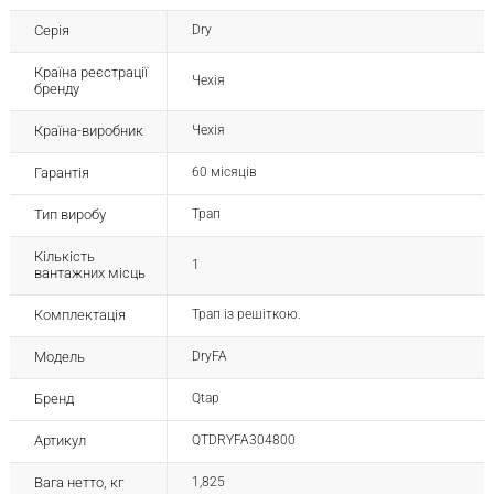
Серія
Dry
Країна реєстрації
Чехія
бренду
Країна-виробник
Чехія
Гарантія
60 місяців
Тип виробу
Трап
Кількість
1
вантажних місць
Комплектація
Трап із решіткою.
Модель
DryFA
Бренд
Qtap
Артикул
QTDRYFA304800
Вага нетто, кг
1,825