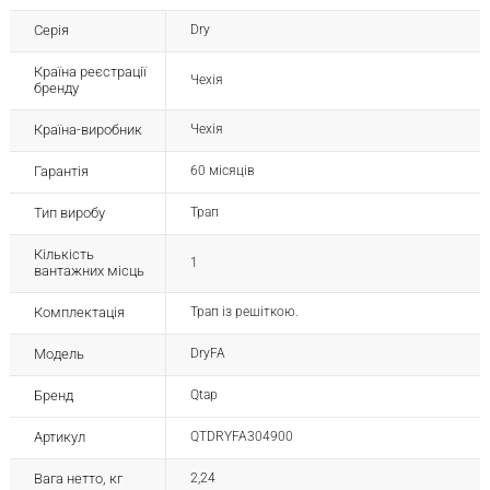
Серія
Dry
Країна реєстрації
Чехія
бренду
Країна-виробник
Чехія
Гарантія
60 місяців
Тип виробу
Трап
Кількість
1
вантажних місць
Комплектація
Трап із решіткою.
Модель
DryFA
Бренд
Qtap
Артикул
QTDRYFA304900
Вага нетто, кг
2,24