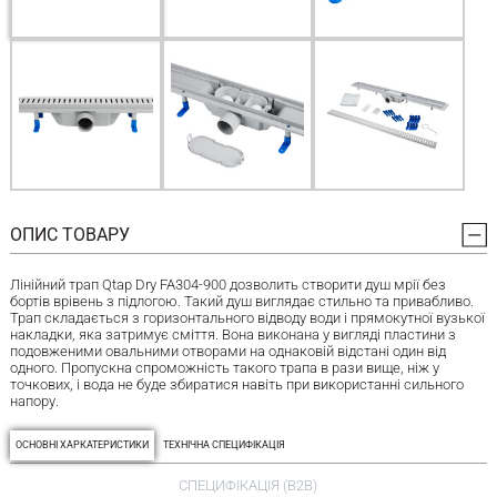
ОПИС ТОВАРУ
Лінійний трап Qtap Dry FA304-900 дозволить створити душ мрії без
бортів врівень з підлогою. Такий душ виглядає стильно та привабливо.
Трап складається з горизонтального відводу води і прямокутної вузької
накладки, яка затримує сміття. Вона виконана у вигляді пластини з
подовженими овальними отворами на однаковій відстані один від
одного. Пропускна спроможність такого трапа в рази вище, ніж у
точкових, і вода не буде збиратися навіть при використанні сильного
напору.
ОСНОВНІ ХАРКАТЕРИСТИКИ
ТЕХНІЧНА СПЕЦИФІКАЦІЯ
СПЕЦИФІКАЦІЯ (B2B)