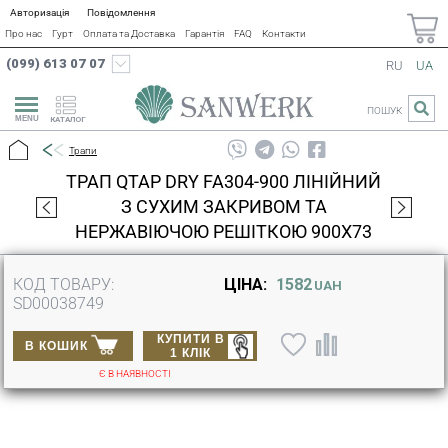
Авторизація
Повідомлення
Про нас
Гурт
Оплата та Доставка
Гарантія
FAQ
Контакти
(099) 613 07 07
RU
UA
ПОШУК
КАТАЛОГ
Трапи
ТРАП QTAP DRY FA304-900 ЛІНІЙНИЙ
З СУХИМ ЗАКРИВОМ ТА
НЕРЖАВІЮЧОЮ РЕШІТКОЮ 900Х73
КОД ТОВАРУ:
ЦІНА:
1582
UAH
SD00038749
КУПИТИ В
В КОШИК
1 КЛІК
Є В НАЯВНОСТІ