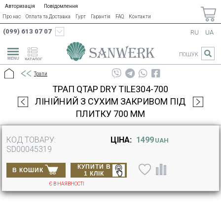
Авторизація
Повідомлення
Про нас
Оплата та Доставка
Гурт
Гарантія
FAQ
Контакти
(099) 613 07 07
RU
UA
ПОШУК
КАТАЛОГ
Трапи
ТРАП QTAP DRY TILE304-700
ЛІНІЙНИЙ З СУХИМ ЗАКРИВОМ ПІД
ПЛИТКУ 700 ММ
КОД ТОВАРУ:
ЦІНА:
1499
UAH
SD00045319
КУПИТИ В
В КОШИК
1 КЛІК
Є В НАЯВНОСТІ