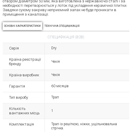
отвором діаметром 50 мм, яка виготовлена з нержавіючої сталі і за
необхідності перетворюється у лоток під укладення керамічної плитки.
Завдяки сухому закриву неприємний запах не буде проникати в
приміщення з каналізації.
ОСНОВНІ ХАРКАТЕРИСТИКИ
ТЕХНІЧНА СПЕЦИФІКАЦІЯ
СПЕЦИФІКАЦІЯ (B2B)
Серія
Dry
Країна реєстрації
Чехія
бренду
Країна-виробник
Чехія
Гарантія
60 місяців
Тип виробу
Трап
Кількість
1
вантажних місць
Комплектація
Трап із решіткою, ніжки, ущільнювальна
стрічка.