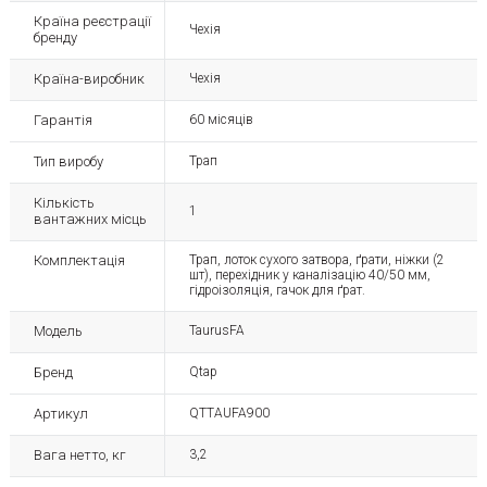
Країна реєстрації
Чехія
бренду
Країна-виробник
Чехія
Гарантія
60 місяців
Тип виробу
Трап
Кількість
1
вантажних місць
Комплектація
Трап, лоток сухого затвора, ґрати, ніжки (2
шт), перехідник у каналізацію 40/50 мм,
гідроізоляція, гачок для ґрат.
Модель
TaurusFA
Бренд
Qtap
Артикул
QTTAUFA900
Вага нетто, кг
3,2