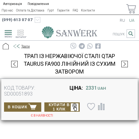
Авторизація
Повідомлення
Про нас
Оплата та Доставка
Гурт
Гарантія
FAQ
Контакти
(099) 613 07 07
RU
UA
ПОШУК
КАТАЛОГ
Трапи
ТРАП ІЗ НЕРЖАВІЮЧОЇ СТАЛІ QTAP
TAURUS FA900 ЛІНІЙНИЙ ІЗ СУХИМ
ЗАТВОРОМ
КОД ТОВАРУ:
ЦІНА:
2331
UAH
SD00051893
КУПИТИ В
В КОШИК
1 КЛІК
Є В НАЯВНОСТІ