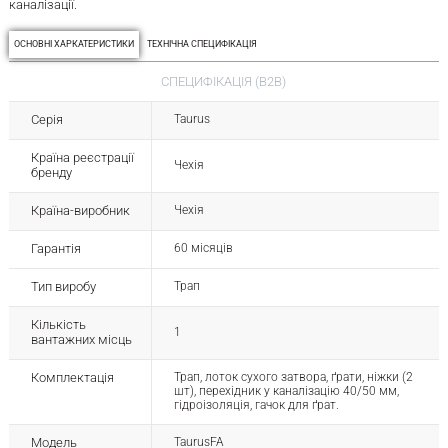
каналізації.
ОСНОВНІ ХАРКАТЕРИСТИКИ
ТЕХНІЧНА СПЕЦИФІКАЦІЯ
СПЕЦИФІКАЦІЯ (B2B)
Серія
Taurus
Країна реєстрації
Чехія
бренду
Країна-виробник
Чехія
Гарантія
60 місяців
Тип виробу
Трап
Кількість
1
вантажних місць
Комплектація
Трап, лоток сухого затвора, ґрати, ніжки (2
шт), перехідник у каналізацію 40/50 мм,
гідроізоляція, гачок для ґрат.
Модель
TaurusFA