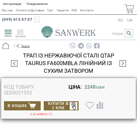
Авторизація
Повідомлення
Про нас
Оплата та Доставка
Гурт
Гарантія
FAQ
Контакти
(099) 613 07 07
RU
UA
ПОШУК
КАТАЛОГ
Трапи
ТРАП ІЗ НЕРЖАВІЮЧОЇ СТАЛІ QTAP
TAURUS FA600MBLA ЛІНІЙНИЙ ІЗ
СУХИМ ЗАТВОРОМ
КОД ТОВАРУ:
ЦІНА:
2248
UAH
SD00051933
КУПИТИ В
В КОШИК
1 КЛІК
Є В НАЯВНОСТІ