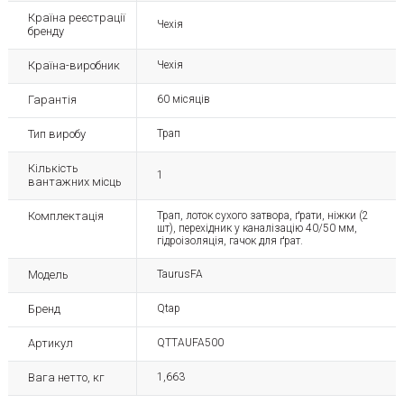
Країна реєстрації
Чехія
бренду
Країна-виробник
Чехія
Гарантія
60 місяців
Тип виробу
Трап
Кількість
1
вантажних місць
Комплектація
Трап, лоток сухого затвора, ґрати, ніжки (2
шт), перехідник у каналізацію 40/50 мм,
гідроізоляція, гачок для ґрат.
Модель
TaurusFA
Бренд
Qtap
Артикул
QTTAUFA500
Вага нетто, кг
1,663