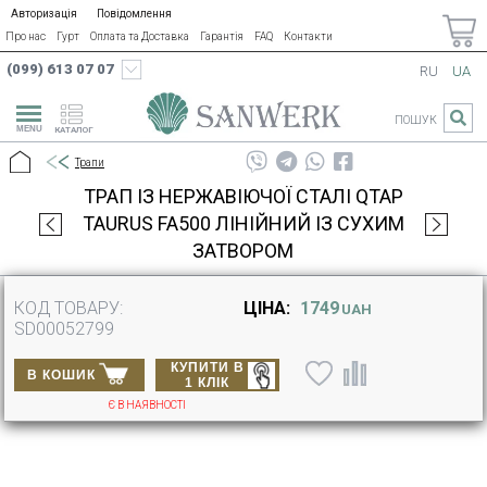
Авторизація
Повідомлення
Про нас
Гурт
Оплата та Доставка
Гарантія
FAQ
Контакти
(099) 613 07 07
RU
UA
ПОШУК
КАТАЛОГ
Трапи
ТРАП ІЗ НЕРЖАВІЮЧОЇ СТАЛІ QTAP
TAURUS FA500 ЛІНІЙНИЙ ІЗ СУХИМ
ЗАТВОРОМ
КОД ТОВАРУ:
ЦІНА:
1749
UAH
SD00052799
КУПИТИ В
В КОШИК
1 КЛІК
Є В НАЯВНОСТІ