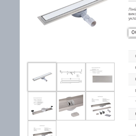
Ліні
вик
укл
О