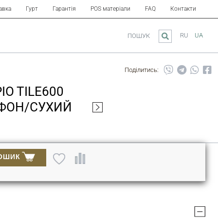
авка
Гурт
Гарантія
POS матеріали
FAQ
Контакти
RU
UA
ПОШУК
Поділитись:
IO TILE600
ИФОН/СУХИЙ
ОШИК