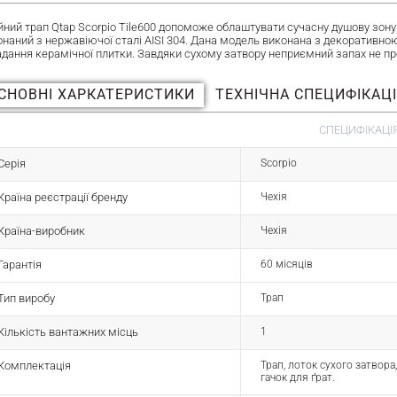
йний трап Qtap Scorpio Tile600 допоможе облаштувати сучасну душову зону 
онаний з нержавіючої сталі AISI 304. Дана модель виконана з декоративно
адання керамічної плитки. Завдяки сухому затвору неприємний запах не пр
СНОВНІ ХАРКАТЕРИСТИКИ
ТЕХНІЧНА СПЕЦИФІКАЦ
СПЕЦИФІКАЦІЯ
Серія
Scorpio
Країна реєстрації бренду
Чехія
Країна-виробник
Чехія
Гарантія
60 місяців
Тип виробу
Трап
Кількість вантажних місць
1
Комплектація
Трап, лоток сухого затвора,
гачок для ґрат.