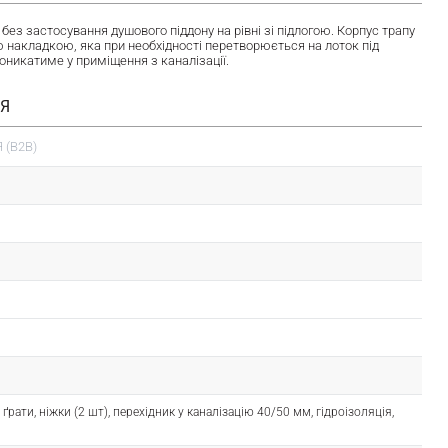
без застосування душового піддону на рівні зі підлогою. Корпус трапу
ю накладкою, яка при необхідності перетворюється на лоток під
оникатиме у приміщення з каналізації.
ІЯ
 (B2B)
 ґрати, ніжки (2 шт), перехідник у каналізацію 40/50 мм, гідроізоляція,