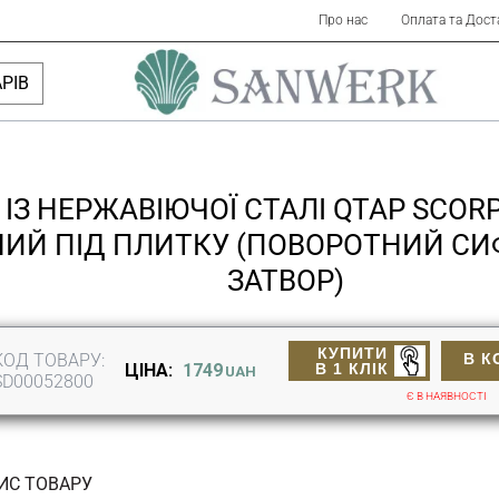
Про нас
Оплата та Дост
РІВ
 ІЗ НЕРЖАВІЮЧОЇ СТАЛІ QTAP SCORP
НИЙ ПІД ПЛИТКУ (ПОВОРОТНИЙ С
ЗАТВОР)
КУПИТИ
КОД ТОВАРУ:
В К
В 1 КЛІК
ЦІНА:
1749
UAH
SD00052800
Є В НАЯВНОСТІ
ИС ТОВАРУ