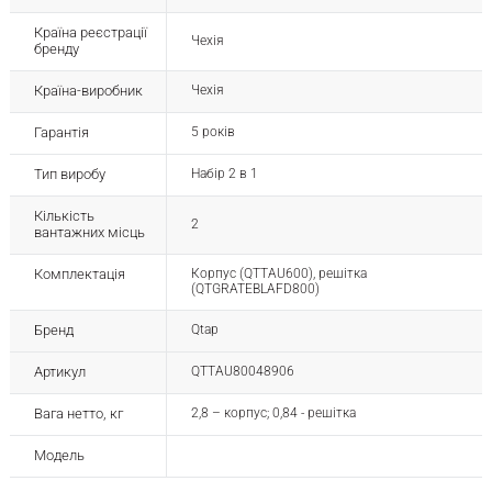
Країна реєстрації
Чехія
бренду
Країна-виробник
Чехія
Гарантія
5 років
Тип виробу
Набір 2 в 1
Кількість
2
вантажних місць
Комплектація
Корпус (QTTAU600), решітка
(QTGRATEBLAFD800)
Бренд
Qtap
Артикул
QTTAU80048906
Вага нетто, кг
2,8 – корпус; 0,84 - решітка
Модель