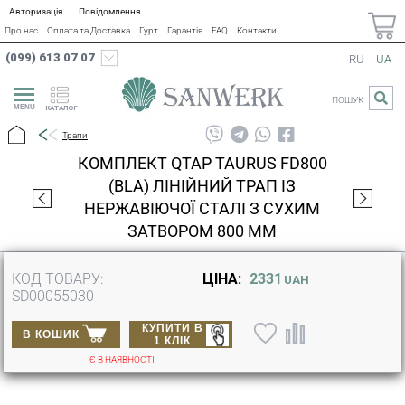
Авторизація
Повідомлення
Про нас
Оплата та Доставка
Гурт
Гарантія
FAQ
Контакти
(099) 613 07 07
RU
UA
ПОШУК
КАТАЛОГ
Трапи
КОМПЛЕКТ QTAP TAURUS FD800
(BLA) ЛІНІЙНИЙ ТРАП ІЗ
НЕРЖАВІЮЧОЇ СТАЛІ З СУХИМ
ЗАТВОРОМ 800 ММ
КОД ТОВАРУ:
ЦІНА:
2331
UAH
SD00055030
КУПИТИ В
В КОШИК
1 КЛІК
Є В НАЯВНОСТІ