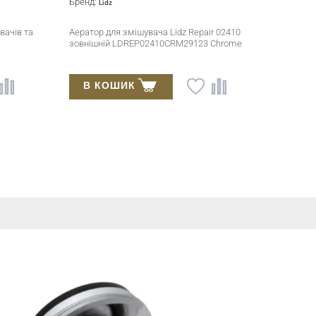
Бренд:
Lidz
вачів та
Аератор для змішувача Lidz Repair 02410
зовнішній LDREP02410CRM29123 Chrome
В КОШИК