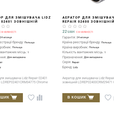
ОР ДЛЯ ЗМІШУВАЧА LIDZ
АЕРАТОР ДЛЯ ЗМІШУВАЧ
 02401 ЗОВНІШНІЙ
REPAIR 02400 ЗОВНІШНІ
02401CRM34775 CHROME
LDREP02400CRM29471 C
22
UAH
Є В НАЯВНОСТІ
Є В НАЯВНОСТІ
Гарантія:
24 місяця
24 місяця
єстрації бренду:
Країна реєстрації бренду:
Польща
Польща
иробник:
Країна-виробник:
Польща
Польща
ь вантажних місць:
Кількість вантажних місць:
1
1
ення:
Призначення:
Для змішувача
Для змішувача
Серія:
air
Repair
Бренд:
z
Lidz
ля змішувача Lidz Repair 02401
Аератор для змішувача Lidz Repai
й LDREP02401CRM34775 Chrome
зовнішній LDREP02400CRM29471 
ОШИК
В КОШИК