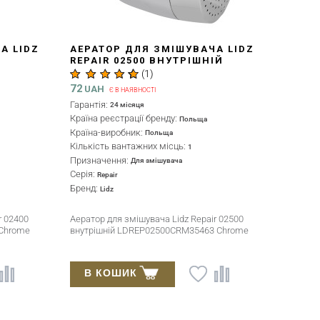
А LIDZ
АЕРАТОР ДЛЯ ЗМІШУВАЧА LIDZ
Й
REPAIR 02500 ВНУТРІШНІЙ
HROME
LDREP02500CRM35463 CHROME
(
1
)
72
UAH
Є В НАЯВНОСТІ
Гарантія:
24 місяця
Країна реєстрації бренду:
Польща
Країна-виробник:
Польща
Кількість вантажних місць:
1
Призначення:
Для змішувача
Серія:
Repair
Бренд:
Lidz
r 02400
Аератор для змішувача Lidz Repair 02500
Chrome
внутрішній LDREP02500CRM35463 Chrome
В КОШИК