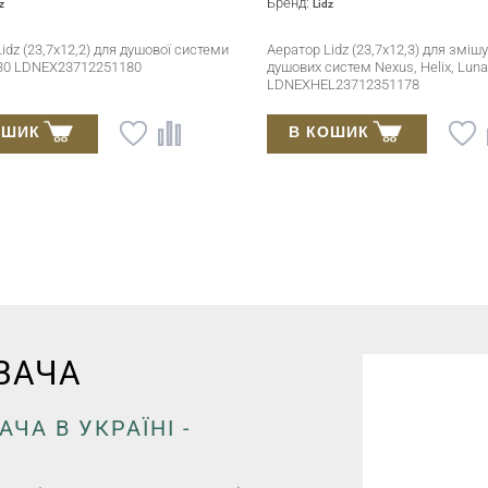
Бренд:
z
Lidz
idz (23,7x12,2) для душової системи
Аератор Lidz (23,7x12,3) для змішу
30 LDNEX23712251180
душових систем Nexus, Helix, Luna
LDNEXHEL23712351178
ОШИК
В КОШИК
ВАЧА
ЧА В УКРАЇНІ -