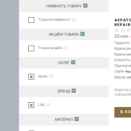
НАЯВНІСТЬ ТОВАРУ
Тільки в наявності
(
6
)
АЕРАТ
REPAIR
LDREP
АКЦІЙНІ ТОВАРИ
22
UAH
Гарантія:
Тільки акційні
(
0
)
Країна ре
Країна-в
Кількіст
КОЛІР
Признач
Серія:
Rep
Хром
(
4
)
Бренд:
Lid
Аератор д
БРЕНД
зовнішні
Lidz
(
6
)
В К
МАТЕРІАЛ