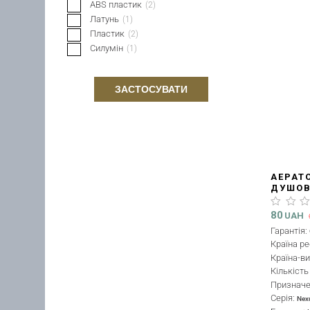
ABS пластик
(
2
)
Латунь
(
1
)
Пластик
(
2
)
Силумін
(
1
)
ЗАСТОСУВАТИ
АЕРАТО
ДУШОВ
LDNEX2
80
UAH
Гарантія:
Країна ре
Країна-в
Кількіст
Признач
Серія:
Nex