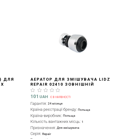
3) ДЛЯ
АЕРАТОР ДЛЯ ЗМІШУВАЧА LIDZ
ИХ
REPAIR 02410 ЗОВНІШНІЙ
LUNA
LDREP02410CRM29123 CHROME
101
UAH
Є В НАЯВНОСТІ
Гарантія:
24 місяця
Країна реєстрації бренду:
Польща
Країна-виробник:
Польща
Кількість вантажних місць:
1
Призначення:
Для змішувача
Серія:
Repair