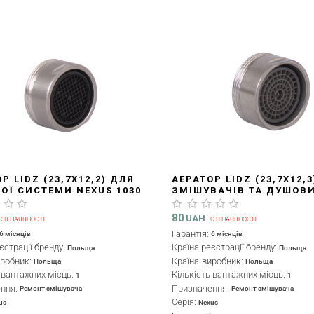
Р LIDZ (23,7X12,2) ДЛЯ
АЕРАТОР LIDZ (23,7X12,
ОЇ СИСТЕМИ NEXUS 1030
ЗМІШУВАЧІВ ТА ДУШОВ
3712251180
СИСТЕМ NEXUS, HELIX, 
LDNEXHEL23712351178
80
UAH
Є В НАЯВНОСТІ
Є В НАЯВНОСТІ
Гарантія:
6 місяців
6 місяців
єстрації бренду:
Країна реєстрації бренду:
Польща
Польща
иробник:
Країна-виробник:
Польща
Польща
ь вантажних місць:
Кількість вантажних місць:
1
1
ення:
Призначення:
Ремонт змішувача
Ремонт змішувача
Серія:
us
Nexus