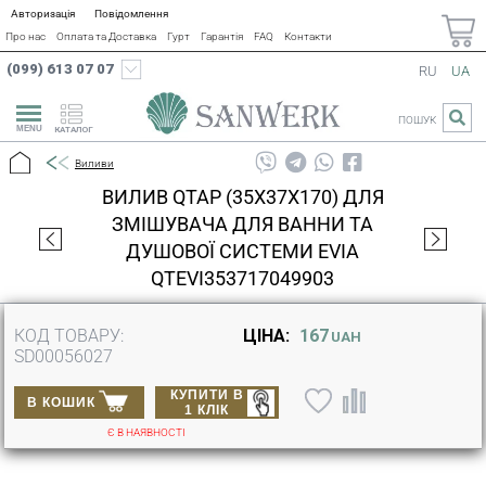
Авторизація
Повідомлення
Про нас
Оплата та Доставка
Гурт
Гарантія
FAQ
Контакти
(099) 613 07 07
RU
UA
ПОШУК
КАТАЛОГ
Виливи
ВИЛИВ QTAP (35X37X170) ДЛЯ
ЗМІШУВАЧА ДЛЯ ВАННИ ТА
ДУШОВОЇ СИСТЕМИ EVIA
QTEVI353717049903
КОД ТОВАРУ:
ЦІНА:
167
UAH
SD00056027
КУПИТИ В
В КОШИК
1 КЛІК
Є В НАЯВНОСТІ