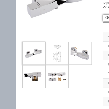
Кор
осн
О