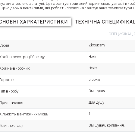
пус виготовлено з латуні. Це гарантує тривалий термін експлуатації вир
ащено двома вентилями, які роблять процес налаштування температури і н
СНОВНІ ХАРКАТЕРИСТИКИ
ТЕХНІЧНА СПЕЦИФІКА
СПЕЦИФІКАЦІЯ
Серія
Zkrouceny
Країна реєстрації бренду
Чехія
Країна-виробник
Чехія
Гарантія
5 років
Тип виробу
Змішувач
Призначення
Для душу
Кількість вантажних місць
1
Комплектація
Змішувач, кріплення.