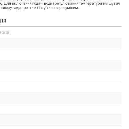
обу. Для включення подачі води і регулювання температури змішувач
апору води простим і інтуїтивно зрозумілим.
ЦІЯ
 (B2B)