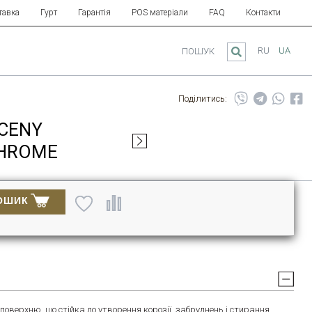
тавка
Гурт
Гарантія
POS матеріали
FAQ
Контакти
RU
UA
ПОШУК
Поділитись:
CENY
CHROME
ОШИК
верхню, що стійка до утворення корозії, забруднень і стирання.