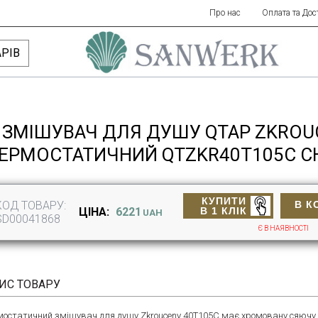
Про нас
Оплата та Дос
РІВ
ЗМІШУВАЧ ДЛЯ ДУШУ QTAP ZKROU
ЕРМОСТАТИЧНИЙ QTZKR40T105C 
КУПИТИ
КОД ТОВАРУ:
В К
В 1 КЛІК
ЦІНА:
6221
UAH
SD00041868
Є В НАЯВНОСТІ
ИС ТОВАРУ
мостатичний змішувач для душу Zkrouceny 40T105C має хромовану сяючу по