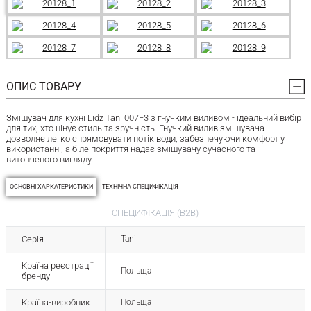
ОПИС ТОВАРУ
Змішувач для кухні Lidz Tani 007F3 з гнучким виливом - ідеальний вибір
для тих, хто цінує стиль та зручність. Гнучкий вилив змішувача
дозволяє легко спрямовувати потік води, забезпечуючи комфорт у
використанні, а біле покриття надає змішувачу сучасного та
витонченого вигляду.
ОСНОВНІ ХАРКАТЕРИСТИКИ
ТЕХНІЧНА СПЕЦИФІКАЦІЯ
СПЕЦИФІКАЦІЯ (B2B)
Серія
Tani
Країна реєстрації
Польща
бренду
Країна-виробник
Польща