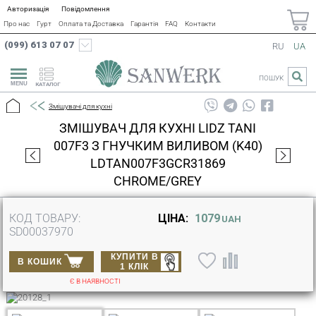
Авторизація
Повідомлення
Про нас
Гурт
Оплата та Доставка
Гарантія
FAQ
Контакти
(099) 613 07 07
RU
UA
ПОШУК
КАТАЛОГ
Змішувачі для кухні
ЗМІШУВАЧ ДЛЯ КУХНІ LIDZ TANI
007F3 З ГНУЧКИМ ВИЛИВОМ (K40)
LDTAN007F3GCR31869
CHROME/GREY
КОД ТОВАРУ:
ЦІНА:
1079
UAH
SD00037970
КУПИТИ В
В КОШИК
1 КЛІК
Є В НАЯВНОСТІ