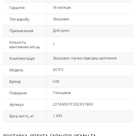
Гарантія
36 місяців
Тип виробу
Змішувач
Призначення
Для кухні
Кількість
1
вантажних місць
Комплектація
Змішувач, гнучка підводка, кріплення.
Модель
007F3
Бренд
Lidz
Поверхня
Глянцевая
Артикул
LDTAN007F3GCR31869
Вага нетто, кг
1.495