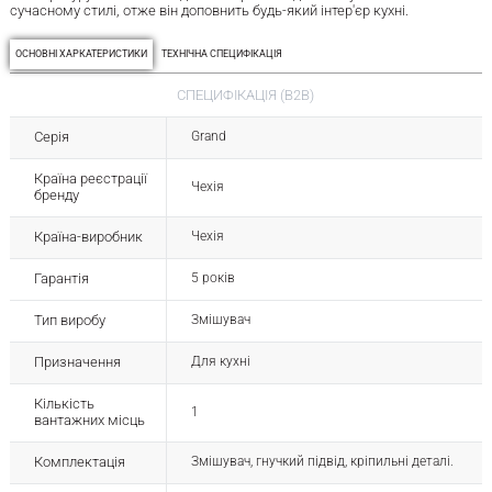
сучасному стилі, отже він доповнить будь-який інтер'єр кухні.
ОСНОВНІ ХАРКАТЕРИСТИКИ
ТЕХНІЧНА СПЕЦИФІКАЦІЯ
СПЕЦИФІКАЦІЯ (B2B)
Серія
Grand
Країна реєстрації
Чехія
бренду
Країна-виробник
Чехія
Гарантія
5 років
Тип виробу
Змішувач
Призначення
Для кухні
Кількість
1
вантажних місць
Комплектація
Змішувач, гнучкий підвід, кріпильні деталі.