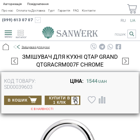
Авторизація
Повідомлення
Про нас
Оплата та Доставка
Гурт
Гарантія
FAQ
Контакти
(099) 613 07 07
RU
UA
ПОШУК
КАТАЛОГ
Змішувачі для кухні
ЗМІШУВАЧ ДЛЯ КУХНІ QTAP GRAND
QTGRACRM007F CHROME
КОД ТОВАРУ:
ЦІНА:
1544
UAH
SD00039603
КУПИТИ В
В КОШИК
1 КЛІК
Є В НАЯВНОСТІ