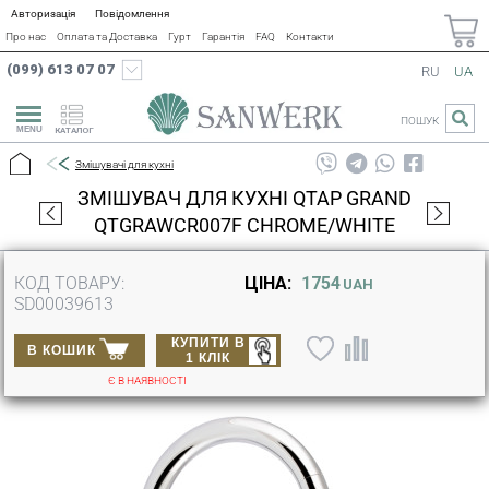
Авторизація
Повідомлення
Про нас
Оплата та Доставка
Гурт
Гарантія
FAQ
Контакти
(099) 613 07 07
RU
UA
ПОШУК
КАТАЛОГ
Змішувачі для кухні
ЗМІШУВАЧ ДЛЯ КУХНІ QTAP GRAND
QTGRAWCR007F CHROME/WHITE
КОД ТОВАРУ:
ЦІНА:
1754
UAH
SD00039613
КУПИТИ В
В КОШИК
1 КЛІК
Є В НАЯВНОСТІ