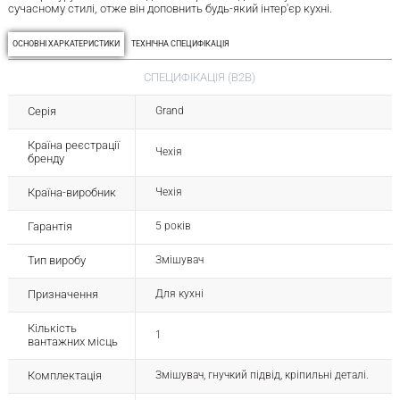
сучасному стилі, отже він доповнить будь-який інтер'єр кухні.
ОСНОВНІ ХАРКАТЕРИСТИКИ
ТЕХНІЧНА СПЕЦИФІКАЦІЯ
СПЕЦИФІКАЦІЯ (B2B)
Серія
Grand
Країна реєстрації
Чехія
бренду
Країна-виробник
Чехія
Гарантія
5 років
Тип виробу
Змішувач
Призначення
Для кухні
Кількість
1
вантажних місць
Комплектація
Змішувач, гнучкий підвід, кріпильні деталі.