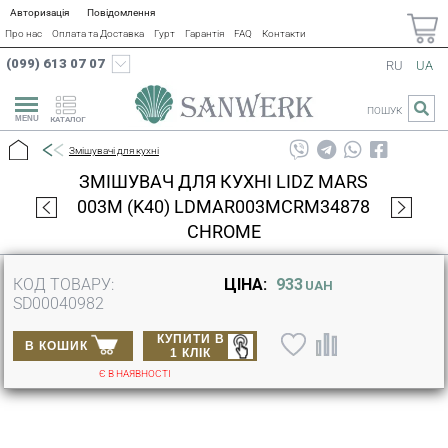
Авторизація
Повідомлення
Про нас
Оплата та Доставка
Гурт
Гарантія
FAQ
Контакти
(099) 613 07 07
RU
UA
ПОШУК
КАТАЛОГ
Змішувачі для кухні
ЗМІШУВАЧ ДЛЯ КУХНІ LIDZ MARS
003M (K40) LDMAR003MCRM34878
CHROME
КОД ТОВАРУ:
ЦІНА:
933
UAH
SD00040982
КУПИТИ В
В КОШИК
1 КЛІК
Є В НАЯВНОСТІ