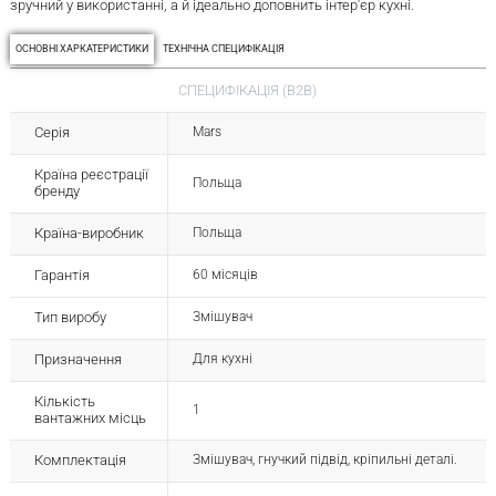
зручний у використанні, а й ідеально доповнить інтер'єр кухні.
ОСНОВНІ ХАРКАТЕРИСТИКИ
ТЕХНІЧНА СПЕЦИФІКАЦІЯ
СПЕЦИФІКАЦІЯ (B2B)
Серія
Mars
Країна реєстрації
Польща
бренду
Країна-виробник
Польща
Гарантія
60 місяців
Тип виробу
Змішувач
Призначення
Для кухні
Кількість
1
вантажних місць
Комплектація
Змішувач, гнучкий підвід, кріпильні деталі.