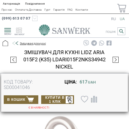
Авторизація
Повідомлення
Про нас
Оплата та Доставка
Гурт
Гарантія
FAQ
Контакти
(099) 613 07 07
RU
UA
ПОШУК
КАТАЛОГ
Змішувачі для кухні
ЗМІШУВАЧ ДЛЯ КУХНІ LIDZ ARIA
015F2 (K35) LDARI015F2NKS34942
NICKEL
КОД ТОВАРУ:
ЦІНА:
617
UAH
SD00041046
КУПИТИ В
В КОШИК
1 КЛІК
Є В НАЯВНОСТІ