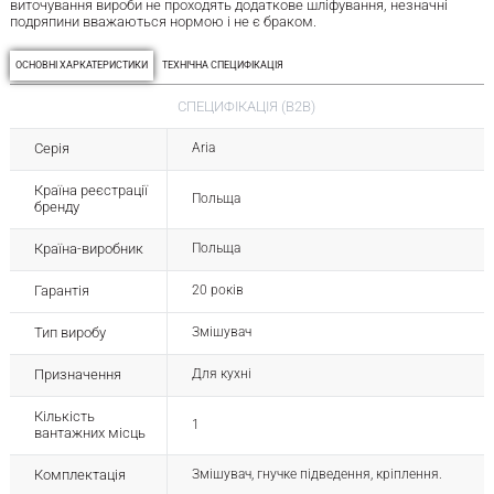
виточування вироби не проходять додаткове шліфування, незначні
подряпини вважаються нормою і не є браком.
ОСНОВНІ ХАРКАТЕРИСТИКИ
ТЕХНІЧНА СПЕЦИФІКАЦІЯ
СПЕЦИФІКАЦІЯ (B2B)
Серія
Aria
Країна реєстрації
Польща
бренду
Країна-виробник
Польща
Гарантія
20 років
Тип виробу
Змішувач
Призначення
Для кухні
Кількість
1
вантажних місць
Комплектація
Змішувач, гнучке підведення, кріплення.