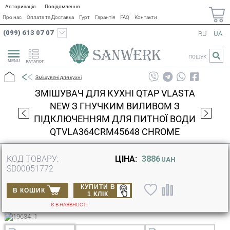
Авторизація
Повідомлення
Про нас
Оплата та Доставка
Гурт
Гарантія
FAQ
Контакти
(099) 613 07 07
RU
UA
ПОШУК
КАТАЛОГ
Змішувачі для кухні
ЗМІШУВАЧ ДЛЯ КУХНІ QTAP VLASTA
NEW З ГНУЧКИМ ВИЛИВОМ З
ПІДКЛЮЧЕННЯМ ДЛЯ ПИТНОЇ ВОДИ
QTVLA364CRM45648 CHROME
КОД ТОВАРУ:
ЦІНА:
3886
UAH
SD00051772
КУПИТИ В
В КОШИК
1 КЛІК
Є В НАЯВНОСТІ