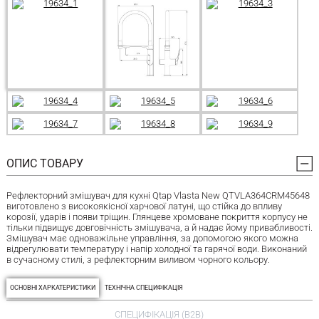
ОПИС ТОВАРУ
Рефлекторний змішувач для кухні Qtap Vlasta New QTVLA364CRM45648
виготовлено з високоякісної харчової латуні, що стійка до впливу
корозії, ударів і появи тріщин. Глянцеве хромоване покриття корпусу не
тільки підвищує довговічність змішувача, а й надає йому привабливості.
Змішувач має одноважільне управління, за допомогою якого можна
відрегулювати температуру і напір холодної та гарячої води. Виконаний
в сучасному стилі, з рефлекторним виливом чорного кольору.
ОСНОВНІ ХАРКАТЕРИСТИКИ
ТЕХНІЧНА СПЕЦИФІКАЦІЯ
СПЕЦИФІКАЦІЯ (B2B)