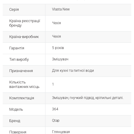
Серія
Vlasta New
Країна реєстрації
Чехія
бренду
Країна-виробник
Чехія
Гарантія
5 років
Тип виробу
Змішувач
Призначення
Для кухні та питної води
Кількість
1
вантажних місць
Комплектація
Змішувач, гнучкий підвід, кріпильні деталі.
Модель
364
Бренд
Qtap
Поверхня
Глянцевая