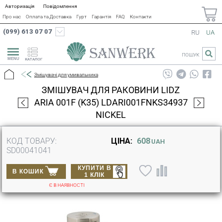
Авторизація
Повідомлення
Про нас
Оплата та Доставка
Гурт
Гарантія
FAQ
Контакти
(099) 613 07 07
RU
UA
ПОШУК
КАТАЛОГ
Змішувачі для умивальника
ЗМІШУВАЧ ДЛЯ РАКОВИНИ LIDZ
ARIA 001F (K35) LDARI001FNKS34937
NICKEL
КОД ТОВАРУ:
ЦІНА:
608
UAH
SD00041041
КУПИТИ В
В КОШИК
1 КЛІК
Є В НАЯВНОСТІ