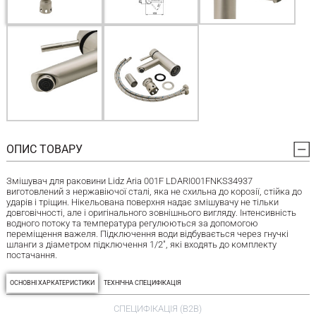
ОПИС ТОВАРУ
Змішувач для раковини Lidz Aria 001F LDARI001FNKS34937
виготовлений з нержавіючої сталі, яка не схильна до корозії, стійка до
ударів і тріщин. Нікельована поверхня надає змішувачу не тільки
довговічності, але і оригінального зовнішнього вигляду. Інтенсивність
водного потоку та температура регулюються за допомогою
переміщення важеля. Підключення води відбувається через гнучкі
шланги з діаметром підключення 1/2", які входять до комплекту
постачання.
ОСНОВНІ ХАРКАТЕРИСТИКИ
ТЕХНІЧНА СПЕЦИФІКАЦІЯ
СПЕЦИФІКАЦІЯ (B2B)