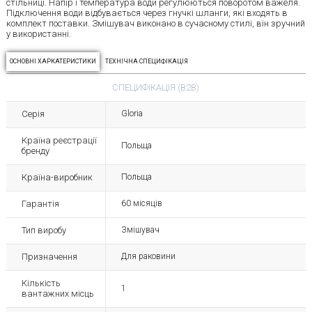
стільниці. Напір і температура води регулюються поворотом важеля.
Підключення води відбувається через гнучкі шланги, які входять в
комплект поставки. Змішувач виконано в сучасному стилі, він зручний
у використанні.
ОСНОВНІ ХАРКАТЕРИСТИКИ
ТЕХНІЧНА СПЕЦИФІКАЦІЯ
СПЕЦИФІКАЦІЯ (B2B)
Серія
Gloria
Країна реєстрації
Польща
бренду
Країна-виробник
Польща
Гарантія
60 місяців
Тип виробу
Змішувач
Призначення
Для раковини
Кількість
1
вантажних місць