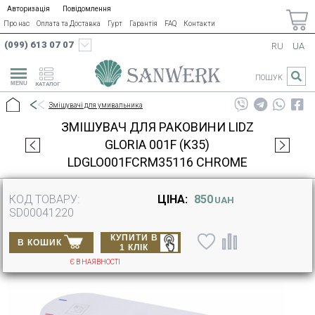
Авторизація
Повідомлення
Про нас
Оплата та Доставка
Гурт
Гарантія
FAQ
Контакти
(099) 613 07 07
RU
UA
ПОШУК
КАТАЛОГ
Змішувачі для умивальника
ЗМІШУВАЧ ДЛЯ РАКОВИНИ LIDZ
GLORIA 001F (K35)
LDGLO001FCRM35116 CHROME
КОД ТОВАРУ:
ЦІНА:
850
UAH
SD00041220
КУПИТИ В
В КОШИК
1 КЛІК
Є В НАЯВНОСТІ