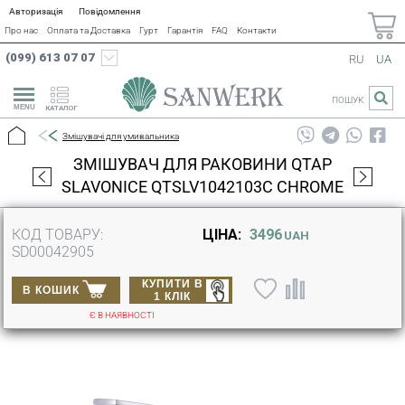
Авторизація
Повідомлення
Про нас
Оплата та Доставка
Гурт
Гарантія
FAQ
Контакти
(099) 613 07 07
RU
UA
ПОШУК
КАТАЛОГ
Змішувачі для умивальника
ЗМІШУВАЧ ДЛЯ РАКОВИНИ QTAP
SLAVONICE QTSLV1042103C CHROME
КОД ТОВАРУ:
ЦІНА:
3496
UAH
SD00042905
КУПИТИ В
В КОШИК
1 КЛІК
Є В НАЯВНОСТІ