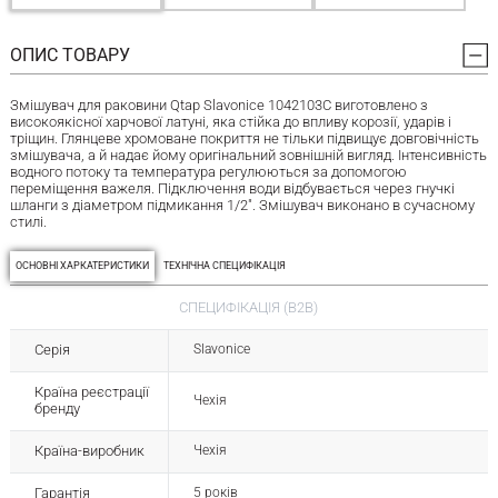
ОПИС ТОВАРУ
Змішувач для раковини Qtap Slavonice 1042103C виготовлено з
високоякісної харчової латуні, яка стійка до впливу корозії, ударів і
тріщин. Глянцеве хромоване покриття не тільки підвищує довговічність
змішувача, а й надає йому оригінальний зовнішній вигляд. Інтенсивність
водного потоку та температура регулюються за допомогою
переміщення важеля. Підключення води відбувається через гнучкі
шланги з діаметром підмикання 1/2". Змішувач виконано в сучасному
стилі.
ОСНОВНІ ХАРКАТЕРИСТИКИ
ТЕХНІЧНА СПЕЦИФІКАЦІЯ
СПЕЦИФІКАЦІЯ (B2B)
Серія
Slavonice
Країна реєстрації
Чехія
бренду
Країна-виробник
Чехія
Гарантія
5 років