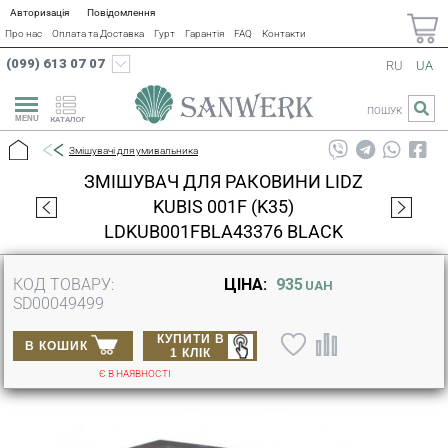
Авторизація
Повідомлення
Про нас
Оплата та Доставка
Гурт
Гарантія
FAQ
Контакти
(099) 613 07 07
RU
UA
ПОШУК
КАТАЛОГ
Змішувачі для умивальника
ЗМІШУВАЧ ДЛЯ РАКОВИНИ LIDZ
KUBIS 001F (K35)
LDKUB001FBLA43376 BLACK
КОД ТОВАРУ:
ЦІНА:
935
UAH
SD00049499
КУПИТИ В
В КОШИК
1 КЛІК
Є В НАЯВНОСТІ