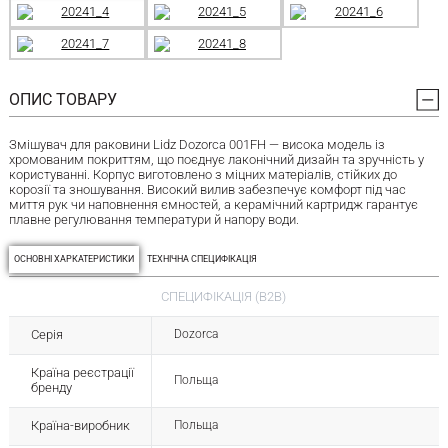
ОПИС ТОВАРУ
Змішувач для раковини Lidz Dozorca 001FH — висока модель із
хромованим покриттям, що поєднує лаконічний дизайн та зручність у
користуванні. Корпус виготовлено з міцних матеріалів, стійких до
корозії та зношування. Високий вилив забезпечує комфорт під час
миття рук чи наповнення ємностей, а керамічний картридж гарантує
плавне регулювання температури й напору води.
ОСНОВНІ ХАРКАТЕРИСТИКИ
ТЕХНІЧНА СПЕЦИФІКАЦІЯ
СПЕЦИФІКАЦІЯ (B2B)
Серія
Dozorca
Країна реєстрації
Польща
бренду
Країна-виробник
Польща