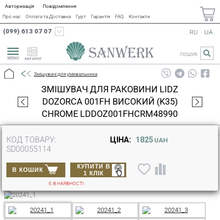
Авторизація
Повідомлення
Про нас
Оплата та Доставка
Гурт
Гарантія
FAQ
Контакти
(099) 613 07 07
RU
UA
ПОШУК
КАТАЛОГ
Змішувачі для умивальника
ЗМІШУВАЧ ДЛЯ РАКОВИНИ LIDZ
DOZORCA 001FH ВИСОКИЙ (K35)
CHROME LDDOZ001FHCRM48990
КОД ТОВАРУ:
ЦІНА:
1825
UAH
SD00055114
КУПИТИ В
В КОШИК
1 КЛІК
Є В НАЯВНОСТІ