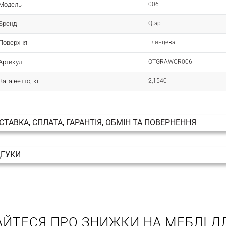
Модель
006
Бренд
Qtap
Поверхня
Глянцева
Артикул
QTGRAWCR006
Вага нетто, кг
2,1540
СТАВКА, СПЛАТА, ГАРАНТІЯ, ОБМІН ТА ПОВЕРНЕННЯ
ДГУКИ
АЙТЕСЯ ПРО ЗНИЖКИ НА МЕБЛІ ДЛ