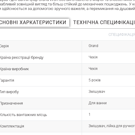
вабливий зовнішній вигляд та більш стійкий до механічних пошкоджень. У 
и здійснюється за допомогою зручного важеля, а перемикання на душовий
СНОВНІ ХАРКАТЕРИСТИКИ
ТЕХНІЧНА СПЕЦИФІКАЦ
СПЕЦИФІКАЦІЯ
Серія
Grand
Країна реєстрації бренду
Чехія
Країна-виробник
Чехія
Гарантія
5 років
Тип виробу
Змішувач
Призначення
Для ванни
Кількість вантажних місць
1
Комплектація
Змішувач, лійка для ручно