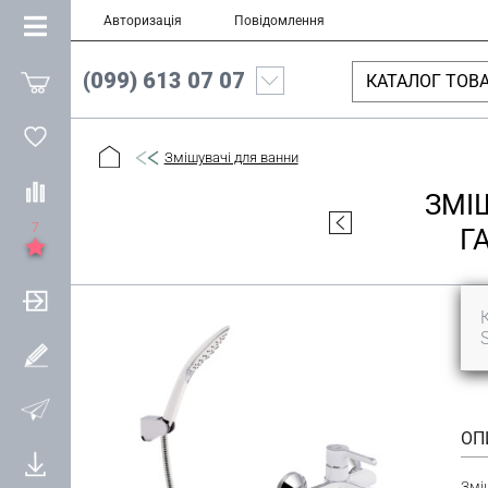
Авторизація
Повідомлення
(099) 613 07 07
КАТАЛОГ ТОВА
Змішувачі для ванни
ЗМІ
7
Г
ОП
Змі