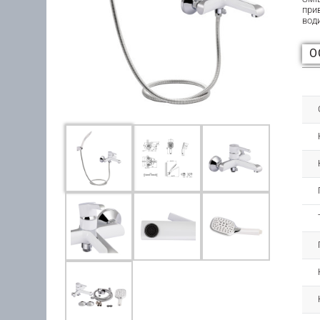
при
вод
О