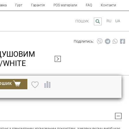
авка
Гурт
Гарантія
POS матеріали
FAQ
Контакти
RU
UA
ПОШУК
Поділитись:
 ДУШОВИМ
/WHITE
ОШИК
 латуні з рівномірним хромованим покриттям, завдяки якому виріб має