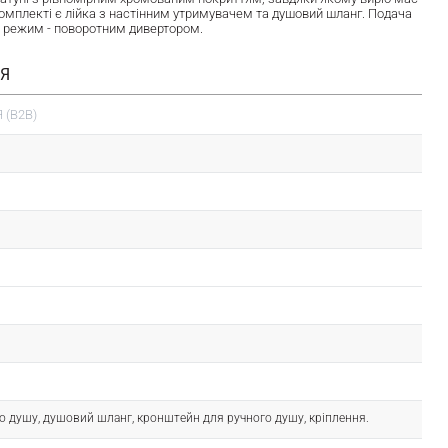
комплекті є лійка з настінним утримувачем та душовий шланг. Подача
 режим - поворотним дивертором.
ІЯ
 (B2B)
го душу, душовий шланг, кронштейн для ручного душу, кріплення.