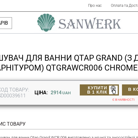
Про нас
Оплата та Дост
РІВ
ШУВАЧ ДЛЯ ВАННИ QTAP GRAND (З
АРНІТУРОМ) QTGRAWCR006 CHROME
КУПИТИ
КОД ТОВАРУ:
В К
В 1 КЛІК
ЦІНА:
2914
UAH
SD00039611
Є В НАЯВНОСТІ
ИС ТОВАРУ
шувач для ванни Qtap Grand WCR 006 виготовлено з міцної та зносостійкої