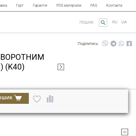
авка
Гурт
Гарантія
POS матеріали
FAQ
Контакти
RU
UA
ПОШУК
Поділитись:
ПОВОРОТНИМ
 (K40)
ОШИК