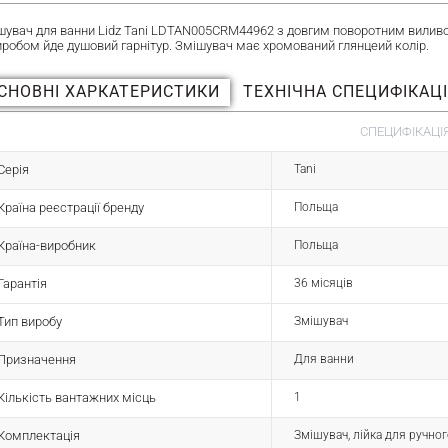
шувач для ванни Lidz Tani LDTAN005CRM44962 з довгим поворотним виливом 
виробом йде душовий гарнітур. Змішувач має хромований глянцеий колір.
СНОВНІ ХАРКАТЕРИСТИКИ
ТЕХНІЧНА СПЕЦИФІКАЦ
СПЕЦИФІКАЦІЯ
Серія
Tani
Країна реєстрації бренду
Польща
Країна-виробник
Польща
Гарантія
36 місяців
Тип виробу
Змішувач
Призначення
Для ванни
Кількість вантажних місць
1
Комплектація
Змішувач, лійка для ручно