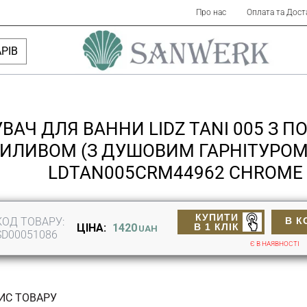
Про нас
Оплата та Дост
РІВ
ВАЧ ДЛЯ ВАННИ LIDZ TANI 005 З 
ИЛИВОМ (З ДУШОВИМ ГАРНІТУРОМ)
LDTAN005CRM44962 CHROME
КУПИТИ
КОД ТОВАРУ:
В К
В 1 КЛІК
ЦІНА:
1420
UAH
SD00051086
Є В НАЯВНОСТІ
ИС ТОВАРУ