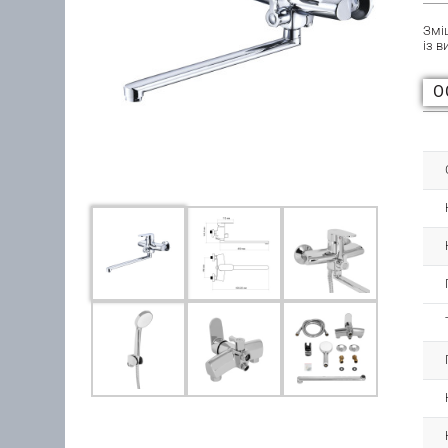
Змі
із 
О