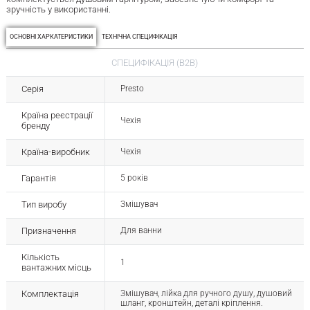
зручність у використанні.
ОСНОВНІ ХАРКАТЕРИСТИКИ
ТЕХНІЧНА СПЕЦИФІКАЦІЯ
СПЕЦИФІКАЦІЯ (B2B)
Серія
Presto
Країна реєстрації
Чехія
бренду
Країна-виробник
Чехія
Гарантія
5 років
Тип виробу
Змішувач
Призначення
Для ванни
Кількість
1
вантажних місць
Комплектація
Змішувач, лійка для ручного душу, душовий
шланг, кронштейн, деталі кріплення.