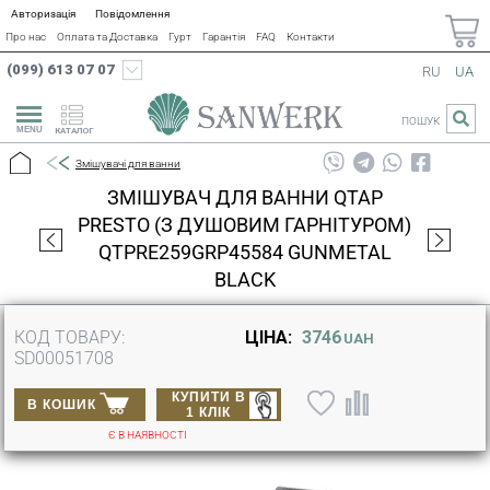
Авторизація
Повідомлення
Про нас
Оплата та Доставка
Гурт
Гарантія
FAQ
Контакти
(099) 613 07 07
RU
UA
ПОШУК
КАТАЛОГ
Змішувачі для ванни
ЗМІШУВАЧ ДЛЯ ВАННИ QTAP
PRESTO (З ДУШОВИМ ГАРНІТУРОМ)
QTPRE259GRP45584 GUNMETAL
BLACK
КОД ТОВАРУ:
ЦІНА:
3746
UAH
SD00051708
КУПИТИ В
В КОШИК
1 КЛІК
Є В НАЯВНОСТІ