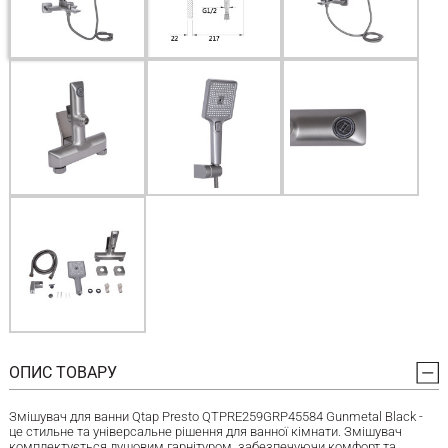
ОПИС ТОВАРУ
Змішувач для ванни Qtap Presto QTPRE259GRP45584 Gunmetal Black -
це стильне та універсальне рішення для ванної кімнати. Змішувач
комплектується душовим гарнітуром, забезпечуючи комфорт та