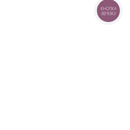
КНОПКА
ЗВ'ЯЗКУ
© 2016–2026 SANWERK®
Виробник меблів для ванної та
дзеркал
тавка
WERK®
таження