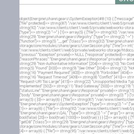
object(Energine\share\gears\SystemException)#8 (10) { ["message":prote
["file":protected]=> string(87) "/var/www/clients/client1/web5/privat
string(92) "/var/www/clients/client1/web5/private/webworks-storage/
["type"]=> string(2) "->" } [1]=> array(5) { ["file"]=> string(92) "/
string(29) "Energine\share\gears\Registry" ["type"]=> string(2) "->"
["function"]=> string(5) "__get" ["class"]=> string(32) "Energine\shar
storage/core/modules/share/gears/UserSession.php" ["line"]=> int(116) 
"/var/www/clients/client1/web5/private/webworks-storage/htdocs/index.
["previous":"Exception":private]=> NULL ["response":protected]=> o
["reasonPhrases":"Energine\share\gears\Response":private]=> array(40
string(29) "Non-Authoritative Information" [204]=> string(10) "No Con
string(5) "Found" [303]=> string(9) "See Other" [304]=> string(12) "N
string(16) "Payment Required" [403]=> string(9) "Forbidden" [404]=> 
string(16) "Request Time-out" [409]=> string(8) "Conflict" [410]=> str
"Request-URI Too Large" [415]=> string(22) "Unsupported Media Type" 
Implemented" [502]=> string(11) "Bad Gateway" [503]=> string(19) "S
["statusLine":"Energine\share\gears\Response":private]=> string(15
["body":"Energine\share\gears\Response":private]=> string(0) "" } [
array(5) { [0]=> array(6) { ["file"]=> string(87) "/var/www/clients/c
"Energine\share\gears\SystemException" ["type"]=> string(2) "->" ["args
[1]=> array(6) { ["file"]=> string(92) "/var/www/clients/client1/web5
"Energine\share\gears\QAL" ["type"]=> string(2) "->" ["args"]=> arr
bool(false) [20]=> bool(true) [1000]=> bool(true) } } } [2]=> array(6
"getDB" ["class"]=> string(29) "Energine\share\gears\Registry" ["type"
storage/core/modules/share/gears/UserSession.php" ["line"]=> int(209) 
[4]=> array(6) { ["file"]=> string(95) "/var/www/clients/client1/web