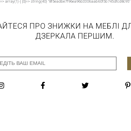
"]=> array(1) { [0]=> string(40) "8f5eadbe7f96ea96b3306aab60f5b745dfcd8c95" } 
АЙТЕСЯ ПРО ЗНИЖКИ НА МЕБЛІ ДЛ
ДЗЕРКАЛА ПЕРШИМ.