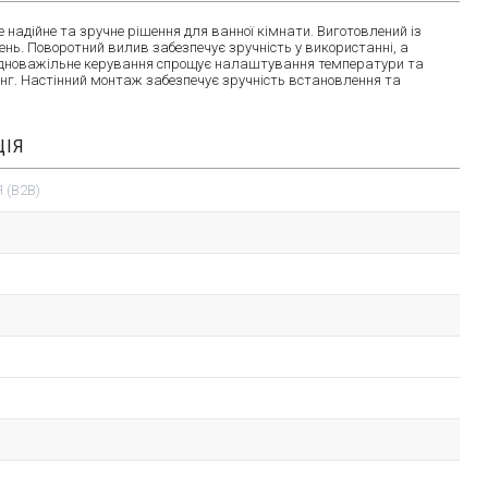
адійне та зручне рішення для ванної кімнати. Виготовлений із
ень. Поворотний вилив забезпечує зручність у використанні, а
Одноважільне керування спрощує налаштування температури та
нг. Настінний монтаж забезпечує зручність встановлення та
ЦІЯ
 (B2B)