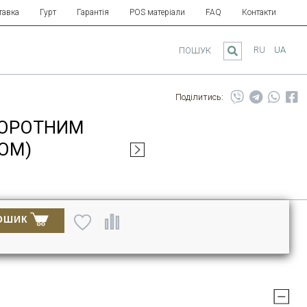
тавка
Гурт
Гарантія
POS матеріали
FAQ
Контакти
RU
UA
ПОШУК
Поділитись:
ОВОРОТНИМ
ОМ)
ОШИК