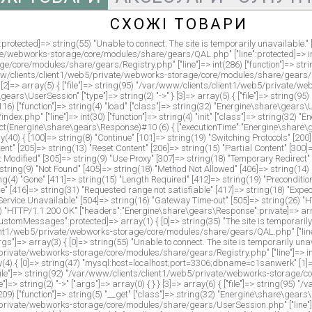
СХОЖІ ТОВАРИ
cted]=> string(55) "Unable to connect. The site is temporarily unavailable." ["st
e/webworks-storage/core/modules/share/gears/QAL.php" ["line":protected]=> int(233
core/modules/share/gears/Registry.php" ["line"]=> int(286) ["function"]=> stri
var/www/clients/client1/web5/private/webworks-storage/core/modules/share/gears/DB
 } [2]=> array(5) { ["file"]=> string(95) "/var/www/clients/client1/web5/privat
e\gears\UserSession" ["type"]=> string(2) "->" } [3]=> array(5) { ["file"]=> strin
["function"]=> string(4) "load" ["class"]=> string(32) "Energine\share\gears\UserS
php" ["line"]=> int(30) ["function"]=> string(4) "init" ["class"]=> string(32) "En
bject(Energine\share\gears\Response)#10 (6) { ["executionTime":"Energine\share\
) { [100]=> string(8) "Continue" [101]=> string(19) "Switching Protocols" [200]=
tent" [205]=> string(13) "Reset Content" [206]=> string(15) "Partial Content" [300
ot Modified" [305]=> string(9) "Use Proxy" [307]=> string(18) "Temporary Redirect
string(9) "Not Found" [405]=> string(18) "Method Not Allowed" [406]=> string(14) 
ing(4) "Gone" [411]=> string(15) "Length Required" [412]=> string(19) "Preconditio
[416]=> string(31) "Requested range not satisfiable" [417]=> string(18) "Expectat
ervice Unavailable" [504]=> string(16) "Gateway Time-out" [505]=> string(26) "H
) "HTTP/1.1 200 OK" ["headers":"Energine\share\gears\Response":private]=> array
"customMessages":protected]=> array(1) { [0]=> string(35) "The site is temporari
lient1/web5/private/webworks-storage/core/modules/share/gears/QAL.php" ["line"]=
"]=> array(3) { [0]=> string(55) "Unable to connect. The site is temporarily unavai
/private/webworks-storage/core/modules/share/gears/Registry.php" ["line"]=> int(2
ay(4) { [0]=> string(47) "mysql:host=localhost;port=3306;dbname=c1sanwerk" [1]=
) { ["file"]=> string(92) "/var/www/clients/client1/web5/private/webworks-storage/
]=> string(2) "->" ["args"]=> array(0) { } } [3]=> array(6) { ["file"]=> string(95
["function"]=> string(5) "__get" ["class"]=> string(32) "Energine\share\gears\User
5/private/webworks-storage/core/modules/share/gears/UserSession.php" ["line"]=> i