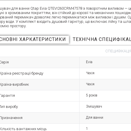
шувач для ванни Qtap Evia QTEVI260CRM47578 з поворотним виливом — це н
уні з хромованим покриттям, він стійкий до корозії та механічних пошкодж
дований перемикач дозволяє легко перемикатися між виливом і душем. 
ору води. У комплект входить душовий гарнітур, що включає лійку та шла
номію простору.
СНОВНІ ХАРКАТЕРИСТИКИ
ТЕХНІЧНА СПЕЦИФІКА
СПЕЦИФІКАЦІЯ
Серія
Evia
Країна реєстрації бренду
Чехія
Країна-виробник
Чехія
Гарантія
5 років
Тип виробу
Змішувач
Призначення
Для ванни
Кількість вантажних місць
1