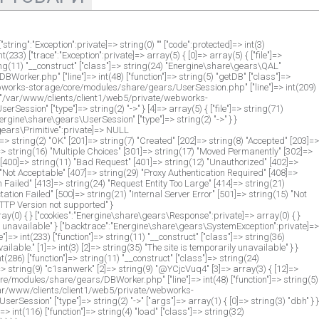
ring":"Exception":private]=> string(0) "" ["code":protected]=> int(3)
) ["trace":"Exception":private]=> array(5) { [0]=> array(5) { ["file"]=>
ng(11) "__construct" ["class"]=> string(24) "Energine\share\gears\QAL"
Worker.php" ["line"]=> int(48) ["function"]=> string(5) "getDB" ["class"]=>
e/webworks-storage/core/modules/share/gears/UserSession.php" ["line"]=> int(209)
g(95) "/var/www/clients/client1/web5/private/webworks-
ession" ["type"]=> string(2) "->" } [4]=> array(5) { ["file"]=> string(71)
ergine\share\gears\UserSession" ["type"]=> string(2) "->" } }
gears\Primitive":private]=> NULL
> string(2) "OK" [201]=> string(7) "Created" [202]=> string(8) "Accepted" [203]=>
]=> string(16) "Multiple Choices" [301]=> string(17) "Moved Permanently" [302]=>
" [400]=> string(11) "Bad Request" [401]=> string(12) "Unauthorized" [402]=>
"Not Acceptable" [407]=> string(29) "Proxy Authentication Required" [408]=>
n Failed" [413]=> string(24) "Request Entity Too Large" [414]=> string(21)
ion Failed" [500]=> string(21) "Internal Server Error" [501]=> string(15) "Not
TTP Version not supported" }
(0) { } ["cookies":"Energine\share\gears\Response":private]=> array(0) { }
ly unavailable" } ["backtrace":"Energine\share\gears\SystemException":private]=>
> int(233) ["function"]=> string(11) "__construct" ["class"]=> string(36)
lable." [1]=> int(3) [2]=> string(35) "The site is temporarily unavailable" } }
86) ["function"]=> string(11) "__construct" ["class"]=> string(24)
> string(9) "c1sanwerk" [2]=> string(9) "@YCjcVuq4" [3]=> array(3) { [12]=>
core/modules/share/gears/DBWorker.php" ["line"]=> int(48) ["function"]=> string(5)
) "/var/www/clients/client1/web5/private/webworks-
Session" ["type"]=> string(2) "->" ["args"]=> array(1) { [0]=> string(3) "dbh" } }
nt(116) ["function"]=> string(4) "load" ["class"]=> string(32)