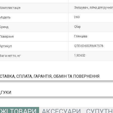
Комплектація
Змішувач, лійка для ручног
Модель
260
Бренд
Qtap
Поверхня
Глянцева
Артикул
QTEVI260CRM47578
Вага нетто, кг
1,92632
СТАВКА, СПЛАТА, ГАРАНТІЯ, ОБМІН ТА ПОВЕРНЕННЯ
ДГУКИ
ЖІ ТОВАРИ
АКСЕСУАРИ
СУПУТН