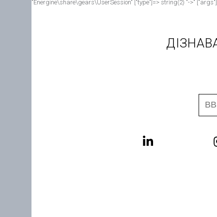
"Energine\share\gears\UserSession" ["type"]=> string(2) "->" ["args
ДІЗНАВ