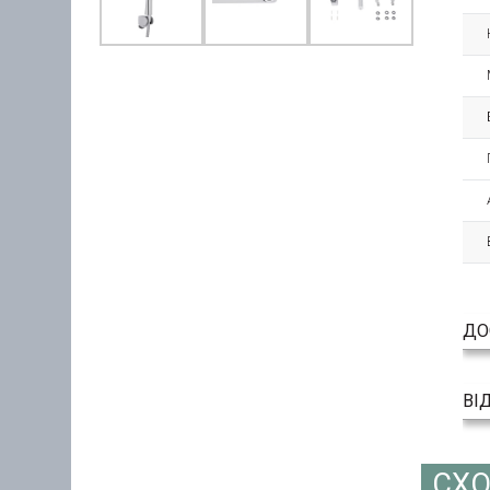
ДО
ВІ
СХО