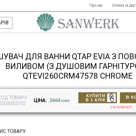
Про нас
Оплата та Дос
РІВ
ШУВАЧ ДЛЯ ВАННИ QTAP EVIA З П
ВИЛИВОМ (З ДУШОВИМ ГАРНІТУР
QTEVI260CRM47578 CHROME
КУПИТИ
КОД ТОВАРУ:
В К
В 1 КЛІК
ЦІНА:
2664
UAH
SD00053702
Є В НАЯВНОСТІ
ИС ТОВАРУ