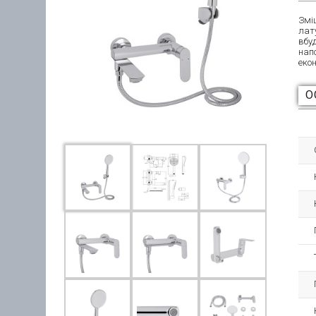
Змі
лат
вбу
нап
еко
О