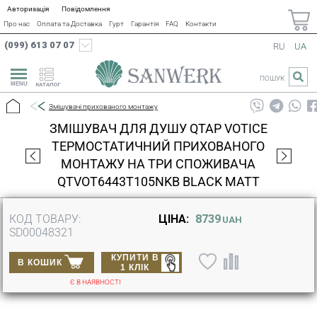
Авторизація
Повідомлення
Про нас
Оплата та Доставка
Гурт
Гарантія
FAQ
Контакти
(099) 613 07 07
RU
UA
ПОШУК
КАТАЛОГ
Змішувачі прихованого монтажу
ЗМІШУВАЧ ДЛЯ ДУШУ QTAP VOTICE
ТЕРМОСТАТИЧНИЙ ПРИХОВАНОГО
МОНТАЖУ НА ТРИ СПОЖИВАЧА
QTVOT6443T105NKB BLACK MATT
КОД ТОВАРУ:
ЦІНА:
8739
UAH
SD00048321
КУПИТИ В
В КОШИК
1 КЛІК
Є В НАЯВНОСТІ