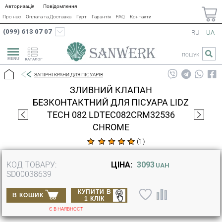
Авторизація
Повідомлення
Про нас
Оплата та Доставка
Гурт
Гарантія
FAQ
Контакти
(099) 613 07 07
RU
UA
ПОШУК
КАТАЛОГ
ЗАПІРНІ КРАНИ ДЛЯ ПІСУАРІВ
ЗЛИВНИЙ КЛАПАН
БЕЗКОНТАКТНИЙ ДЛЯ ПІСУАРА LIDZ
TECH 082 LDTEC082CRM32536
CHROME
(
1
)
КОД ТОВАРУ:
ЦІНА:
3093
UAH
SD00038639
КУПИТИ В
В КОШИК
1 КЛІК
Є В НАЯВНОСТІ