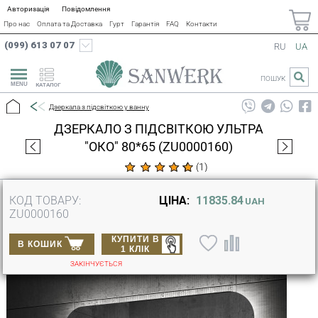
Авторизація
Повідомлення
Про нас
Оплата та Доставка
Гурт
Гарантія
FAQ
Контакти
(099) 613 07 07
RU
UA
ПОШУК
КАТАЛОГ
Дзеркала з підсвіткою у ванну
ДЗЕРКАЛО З ПІДСВІТКОЮ УЛЬТРА
"ОКО" 80*65 (ZU0000160)
(
1
)
КОД ТОВАРУ:
ЦІНА:
11835.84
UAH
ZU0000160
КУПИТИ В
В КОШИК
1 КЛІК
ЗАКІНЧУЄТЬСЯ