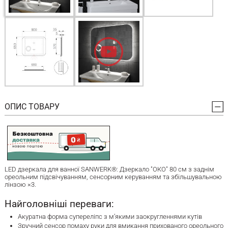
ОПИС ТОВАРУ
LED дзеркала для ванної SANWERK®: Дзеркало "ОКО" 80 см з заднім
ореольним підсвічуванням, сенсорним керуванням та збільшувальною
лінзою ×3.
Найголовніші переваги:
Акуратна форма супереліпс з м’якими заокругленнями кутів
Зручний сенсор помаху руки для вмикання прихованого ореольного