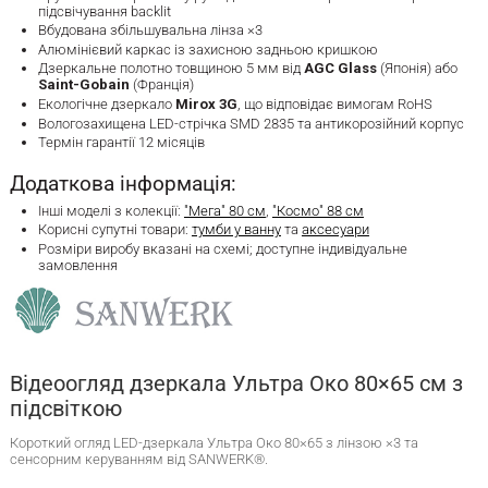
підсвічування backlit
Вбудована збільшувальна лінза ×3
Алюмінієвий каркас із захисною задньою кришкою
Дзеркальне полотно товщиною 5 мм від
AGC Glass
(Японія) або
Saint-Gobain
(Франція)
Екологічне дзеркало
Mirox 3G
, що відповідає вимогам RoHS
Вологозахищена LED-стрічка SMD 2835 та антикорозійний корпус
Термін гарантії 12 місяців
Додаткова інформація:
Інші моделі з колекції:
"Мега" 80 см
,
"Космо" 88 см
Корисні супутні товари:
тумби у ванну
та
аксесуари
Розміри виробу вказані на схемі; доступне індивідуальне
замовлення
Відеоогляд дзеркала Ультра Око 80×65 см з
підсвіткою
Короткий огляд LED-дзеркала Ультра Око 80×65 з лінзою ×3 та
сенсорним керуванням від SANWERK®.