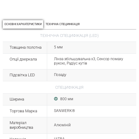
ОСНОВНІ ХАРКАТЕРИСТИКИ
ТЕХНІЧНА СПЕЦИФІКАЦІЯ
ТЕХНІЧНА СПЕЦИФІКАЦІЯ (LED)
Товщина полотна
5 мм
Опції дзеркала
Лінза збільшувальна x3, Сенсор помаху
рукою, Радіус кутів
Підсвітка LED
Позаду
СПЕЦИФІКАЦІЯ
Ширина
800 мм
Торгова Марка
SANWERK®
Матеріал
Алюміній
виробництва