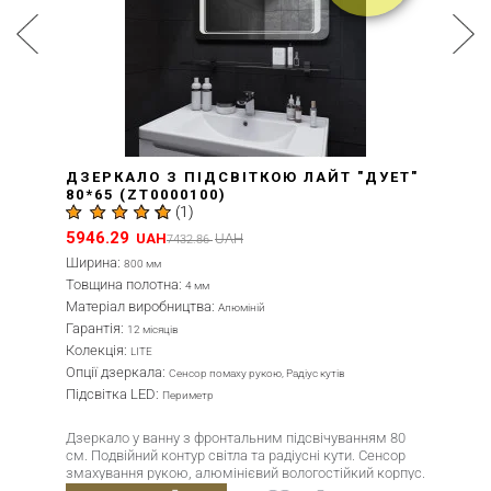
ДЗЕРКАЛО З ПІДСВІТКОЮ ЛАЙТ "ДУЕТ"
80*65 (ZT0000100)
(
1
)
5946.29
UAH
UAH
7432.86
Ширина:
800 мм
Товщина полотна:
4 мм
Матеріал виробництва:
Алюміній
Гарантія:
12 місяців
Колекція:
LITE
Опції дзеркала:
Сенсор помаху рукою, Радіус кутів
Підсвітка LED:
Периметр
Дзеркало у ванну з фронтальним підсвічуванням 80
см. Подвійний контур світла та радіусні кути. Сенсор
змахування рукою, алюмінієвий вологостійкий корпус.
Імпортне дзеркало Mirox 3G товщиною 4 мм.