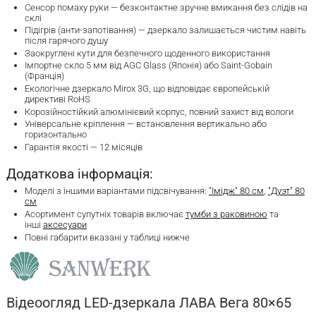
Сенсор помаху руки — безконтактне зручне вмикання без слідів на
склі
Підігрів (анти-запотівання) — дзеркало залишається чистим навіть
після гарячого душу
Заокруглені кути для безпечного щоденного використання
Імпортне скло 5 мм від AGC Glass (Японія) або Saint-Gobain
(Франція)
Екологічне дзеркало Mirox 3G, що відповідає європейській
директиві RoHS
Корозійностійкий алюмінієвий корпус, повний захист від вологи
Універсальне кріплення — встановлення вертикально або
горизонтально
Гарантія якості — 12 місяців
Додаткова інформація:
Моделі з іншими варіантами підсвічування:
"Імідж" 80 см
,
"Дуэт" 80
см
Асортимент супутніх товарів включає
тумби з раковиною
та
інші
аксесуари
Повні габарити вказані у таблиці нижче
Відеоогляд LED-дзеркала ЛАВА Вега 80×65