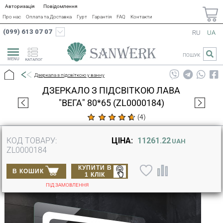
Авторизація
Повідомлення
Про нас
Оплата та Доставка
Гурт
Гарантія
FAQ
Контакти
(099) 613 07 07
RU
UA
ПОШУК
КАТАЛОГ
Дзеркала з підсвіткою у ванну
ДЗЕРКАЛО З ПІДСВІТКОЮ ЛАВА
"ВЕГА" 80*65 (ZL0000184)
(
4
)
КОД ТОВАРУ:
ЦІНА:
11261.22
UAH
ZL0000184
КУПИТИ В
В КОШИК
1 КЛІК
ПІД ЗАМОВЛЕННЯ