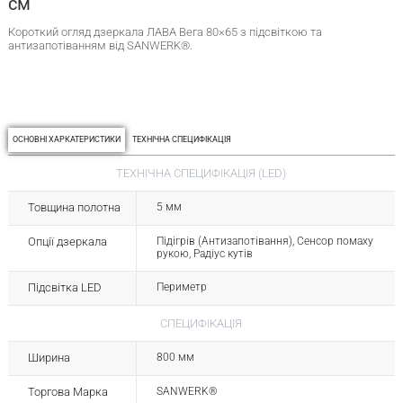
см
Короткий огляд дзеркала ЛАВА Вега 80×65 з підсвіткою та
антизапотіванням від SANWERK®.
ОСНОВНІ ХАРКАТЕРИСТИКИ
ТЕХНІЧНА СПЕЦИФІКАЦІЯ
ТЕХНІЧНА СПЕЦИФІКАЦІЯ (LED)
Товщина полотна
5 мм
Опції дзеркала
Підігрів (Антизапотівання), Сенсор помаху
рукою, Радіус кутів
Підсвітка LED
Периметр
СПЕЦИФІКАЦІЯ
Ширина
800 мм
Торгова Марка
SANWERK®