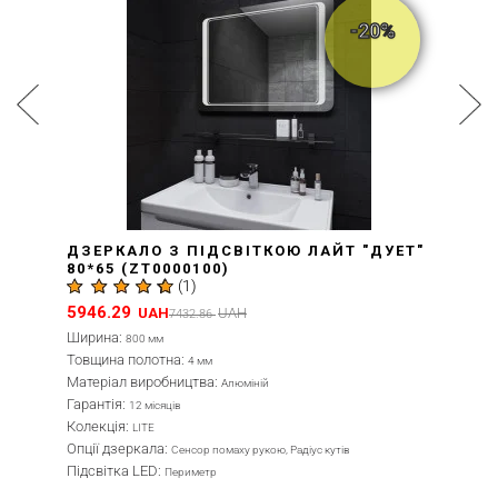
-20%
ДЗЕРКАЛО З ПІДСВІТКОЮ ЛАЙТ "ДУЕТ"
80*65 (ZT0000100)
(
1
)
5946.29
UAH
UAH
7432.86
Ширина:
800 мм
Товщина полотна:
4 мм
Матеріал виробництва:
Алюміній
Гарантія:
12 місяців
Колекція:
LITE
Опції дзеркала:
Сенсор помаху рукою, Радіус кутів
Підсвітка LED:
Периметр