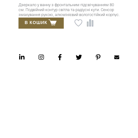
Дзеркало у ванну з фронтальним підсвічуванням 80
см. Подвійний контур світла та радіусні кути. Сенсор
змахування рукою, алюмінієвий вологостійкий корпус.
Імпортне дзеркало Mirox 3G товщиною 4 мм.
В КОШИК