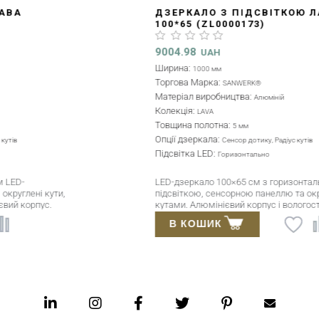
ДЗЕРКАЛО З ПІДСВІТКОЮ ЛАВА "РАДА"
100*65 (ZL0000173)
9004.98
UAH
Ширина:
1000 мм
Торгова Марка:
SANWERK®
Матеріал виробництва:
Алюміній
Колекція:
LAVA
Товщина полотна:
5 мм
Опції дзеркала:
Сенсор дотику, Радіус кутів
Підсвітка LED:
Горизонтально
LED-дзеркало 100×65 см з горизонтальною
підсвіткою, сенсорною панеллю та округленими
кутами. Алюмінієвий корпус і вологостійке полотно 5
мм.
В КОШИК