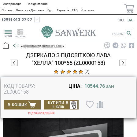
Авторизація
Повідомлення
Про нас
Оплата та Доставка
Гурт
Гарантія
FAQ
Контакти
(099) 613 07 07
RU
UA
ПОШУК
КАТАЛОГ
Дзеркала з підсвіткою у ванну
ДЗЕРКАЛО З ПІДСВІТКОЮ ЛАВА
"ХЕЛЛА" 100*65 (ZL0000158)
(
2
)
КОД ТОВАРУ:
ЦІНА:
10544.76
UAH
ZL0000158
КУПИТИ В
В КОШИК
1 КЛІК
ПІД ЗАМОВЛЕННЯ