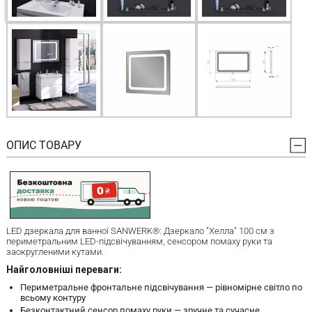
ОПИС ТОВАРУ
LED дзеркала для ванної SANWERK®: Дзеркало "Хелла" 100 см з
периметральним LED-підсвічуванням, сенсором помаху руки та
заокругленими кутами.
Найголовніші переваги:
Периметральне фронтальне підсвічування — рівномірне світло по
всьому контуру
Безконтактний сенсор помаху руки — зручне та сучасне