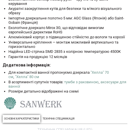
керування
Акуратні заокруглення кутів для безпеки та м'якого візуального
образу
Імпортне дзеркальне полотно 5 мм: AGC Glass (Японія) або Saint-
Gobain (Франція)
Екологічне дзеркало Mirox 3G, що відповідає вимогам
європейської директиви RoHS
Алюмінієвий корпус з підвищеною стійкістю до вологи та корозії
Універсальне кріплення — монтаж можливий вертикально та
горизонтально
Надійна LED-стрічка SMD 2835 з колірною температурою 4500K
Гарантія на продукцію 12 місяців
Додаткова інформація:
Для компактної ванної пропонуємо дзеркала
"Хелла" 70
см
,
"Хелла" 80 см
В асортименті супутніх товарів:
тумби з раковиною
,
аксесуари для
ванної
Розміри детально відображені на схемі
ОСНОВНІ ХАРКАТЕРИСТИКИ
ТЕХНІЧНА СПЕЦИФІКАЦІЯ
ТЕХНІЧНА СПЕЦИФІКАЦІЯ (LED)