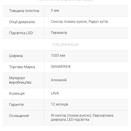
Товщина полотна
5 мм
Опції дзеркала
Сенсор помаху рукою, Радіус кутів
Підсвітка LED
Периметр
СПЕЦИФІКАЦІЯ
Ширина
1000 мм
Торгова Марка
SANWERK®
Матеріал
Алюміній
виробництва
Колекція
LAVA
Гарантія
12 місяців
Оснащення
ІR-сенсор (помах рукою), Єврокромка
дзеркала, LED-підсвітка