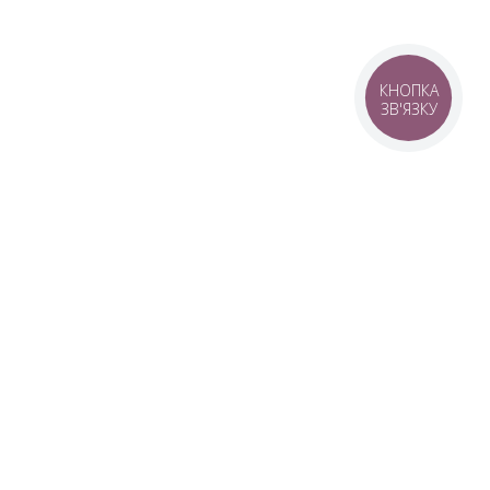
КНОПКА
ЗВ'ЯЗКУ
© 2016–2026 SANWERK®
Виробник меблів для ванної та
дзеркал
авка
ERK®