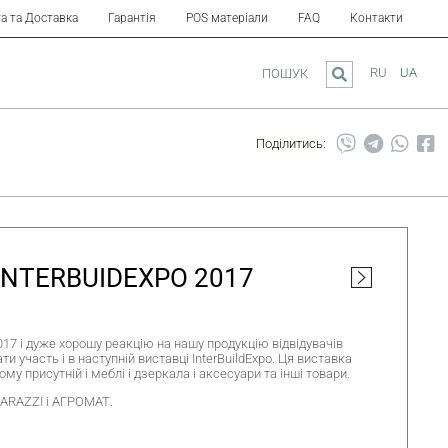
а та Доставка
Гарантія
POS матеріали
FAQ
Контакти
RU
UA
ПОШУК
Поділитись:
INTERBUIDEXPO 2017
017 і дуже хорошу реакцію на нашу продукцію відвідувачів
и участь і в наступній виставці InterBuildExpo. Ця виставка
му присутній і меблі і дзеркала і аксесуари та інші товари.
ARAZZI і АГРОМАТ.