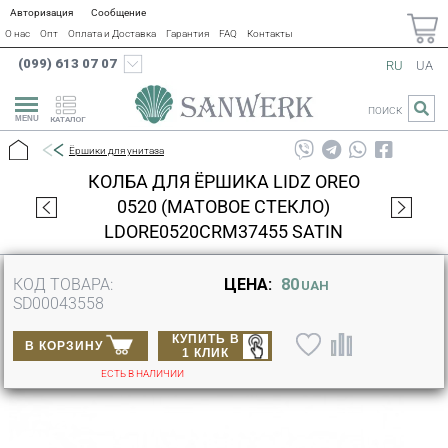
Авторизация
Сообщение
О нас
Опт
Оплата и Доставка
Гарантия
FAQ
Контакты
(099) 613 07 07
RU
UA
ПОИСК
КАТАЛОГ
Ёршики для унитаза
КОЛБА ДЛЯ ЁРШИКА LIDZ OREO
0520 (МАТОВОЕ СТЕКЛО)
LDORE0520CRM37455 SATIN
КОД ТОВАРА:
ЦЕНА:
80
UAH
SD00043558
КУПИТЬ В
В КОРЗИНУ
1 КЛИК
ЕСТЬ В НАЛИЧИИ