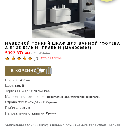
НАВЕСНОЙ ТОНКИЙ ШКАФ ДЛЯ ВАННОЙ "ФОРЕВА
AIR" 35 БЕЛЫЙ, ПРАВЫЙ (MV0000806)
5392.37
UAH
UAH
6740.46
(
2
)
ЕСТЬ В НАЛИЧИИ
В КОРЗИНУ
Ширина:
400 мм
Цвет:
Белый
Торговая Марка:
SANWERK®
Материал изготовления:
Интегральный экструзионный пластик
Страна происхождения:
Украина
Глубина:
200 мм
Направление открытия:
Правое
Уникальный тонкий шкаф в ванну с
пожизненной гарантией
. Черная