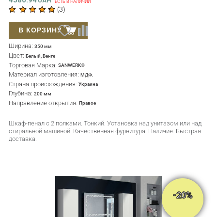
4580.94
UAH
ЕСТЬ В НАЛИЧИИ
(
3
)
В КОРЗИНУ
Ширина:
350 мм
Цвет:
Белый, Венге
Торговая Марка:
SANWERK®
Материал изготовления:
МДФ.
Страна происхождения:
Украина
Глубина:
200 мм
Направление открытия:
Правое
Шкаф-пенал с 2 полками. Тонкий. Установка над унитазом или над
стиральной машиной. Качественная фурнитура. Наличие. Быстрая
доставка.
-20%