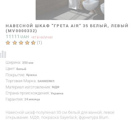
НАВЕСНОЙ ШКАФ "ГРЕТА AIR" 35 БЕЛЫЙ, ЛЕВЫЙ
(MV0000332)
11111
UAH
НЕТ В НАЛИЧИИ
(
1
)
Ширина:
350 мм
Цвет:
Белый
Покрытие:
Краска
Торговая Марка:
SANWERK®
Материал изготовления:
МДФ
Страна происхождения:
Украина
Гарантия:
24 месяца
Навесной шкаф-полупенал 35 см белый для ванной, левое
открывание. МДФ, покраска Sayerlack, фурнитура Blum.