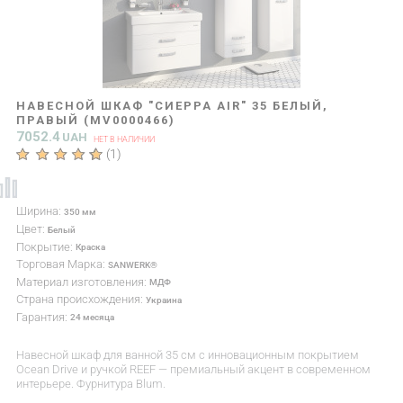
НАВЕСНОЙ ШКАФ "СИЕРРА AIR" 35 БЕЛЫЙ,
ПРАВЫЙ (MV0000466)
7052.4
UAH
НЕТ В НАЛИЧИИ
(
1
)
Ширина:
350 мм
Цвет:
Белый
Покрытие:
Краска
Торговая Марка:
SANWERK®
Материал изготовления:
МДФ
Страна происхождения:
Украина
Гарантия:
24 месяца
Навесной шкаф для ванной 35 см с инновационным покрытием
Ocean Drive и ручкой REEF — премиальный акцент в современном
интерьере. Фурнитура Blum.