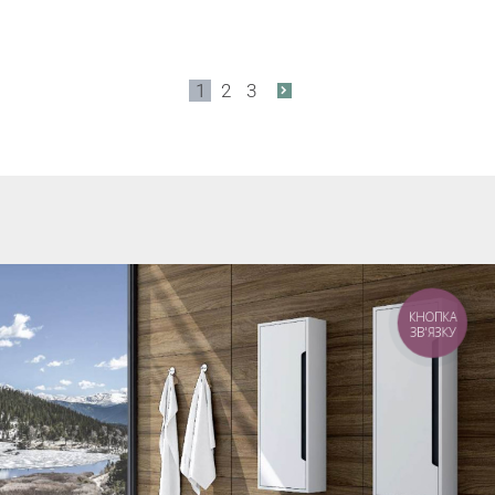
1
2
3
КНОПКА
ЗВ'ЯЗКУ