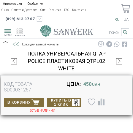
Авторизация
Сообщение
О нас
Оплата и Доставка
Опт
Гарантия
FAQ
Контакты
(099) 613 07 07
RU
UA
ПОИСК
КАТАЛОГ
Полки для ванной комнаты
ПОЛКА УНИВЕРСАЛЬНАЯ QTAP
POLICE ПЛАСТИКОВАЯ QTPL02
WHITE
КОД ТОВАРА:
ЦЕНА:
450
UAH
SD00031257
КУПИТЬ В
В КОРЗИНУ
1 КЛИК
ЕСТЬ В НАЛИЧИИ