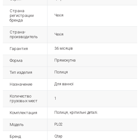
Страна
регистрации
Чехія
бренда
Страна-
Чехія
производитель
Гарантия
36 місяців
Форма
Прямокутна
Тип изделия
Полиця
Назначение
Для ванної
Количество
1
грузовых мест
Комплектация
Полиця, кріпильні деталі.
Модель
PL02
Бренд
Qtap