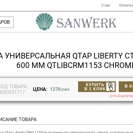
О нас
Оплата 
АРОВ
 УНИВЕРСАЛЬНАЯ QTAP LIBERTY 
600 ММ QTLIBCRM1153 CHROM
КУПИТЬ
КОД ТОВАРА:
В 
В 1 КЛИК
ЦЕНА:
1276
UAH
SD00031717
ЕСТЬ В НАЛИЧ
ИСАНИЕ ТОВАРА
ка Qtap Liberty CRM 1153 выполнена из сверхпрочного стекла, которое н