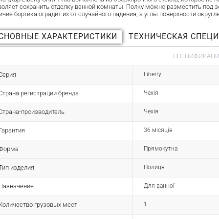
воляет сохранить отделку ванной комнаты. Полку можно разместить под з
ичие бортика оградит их от случайного падения, а углы поверхности округ
СНОВНЫЕ ХАРАКТЕРИСТИКИ
ТЕХНИЧЕСКАЯ СПЕЦ
СПЕЦИФИКАЦИЯ
Серия
Liberty
Страна регистрации бренда
Чехія
Страна-производитель
Чехія
Гарантия
36 місяців
Форма
Прямокутна
Тип изделия
Полиця
Назначение
Для ванної
Количество грузовых мест
1