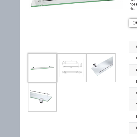
поз
Нал
О