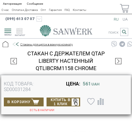
Авторизация
Сообщение
О нас
Оплата и Доставка
Опт
Гарантия
FAQ
Контакты
(099) 613 07 07
RU
UA
ПОИСК
КАТАЛОГ
Стаканы для щеток в ванную комнату
СТАКАН С ДЕРЖАТЕЛЕМ QTAP
LIBERTY НАСТЕННЫЙ
QTLIBCRM1158 CHROME
КОД ТОВАРА:
ЦЕНА:
561
UAH
SD00031284
КУПИТЬ В
В КОРЗИНУ
1 КЛИК
ЕСТЬ В НАЛИЧИИ