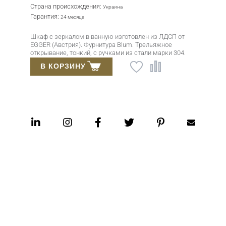
Подсветка LED:
Горизонтально
Гарантия:
12 месяцев
 от
Зеркало 80×65 см с фронтальной LED-подсветко
сенсором взмаха руки. Увеличительная линза ×3
04.
зеркальное полотно 5 мм Mirox 3G. Алюминиев
влагостойкий корпус.
В КОРЗИНУ