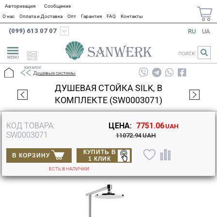
Авторизация
Сообщение
О нас
Оплата и Доставка
Опт
Гарантия
FAQ
Контакты
(099) 613 07 07
RU
UA
ПОИСК
КАТАЛОГ
Душевые системы
ДУШЕВАЯ СТОЙКА SILK, В
КОМПЛЕКТЕ (SW0003071)
КОД ТОВАРА:
ЦЕНА:
7751.06
UAH
SW0003071
11072.94
UAH
КУПИТЬ В
В КОРЗИНУ
1 КЛИК
ЕСТЬ В НАЛИЧИИ