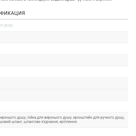
ИФИКАЦИЯ
 (B2B)
ерхнього душу, лійка для верхнього душу, кронштейн для ручного душу,
ушовий шланг, шлангове з'єднання, кріплення.