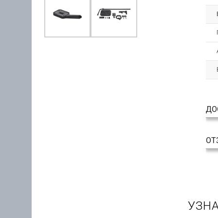
ДО
ОТ
УЗНА