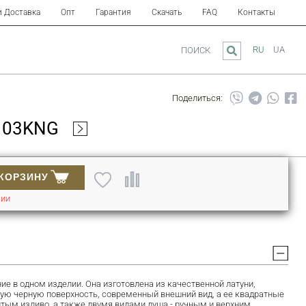
и Доставка
Опт
Гарантия
Скачать
FAQ
Контакты
RU
UA
ПОИСК
Поделиться:
103KNG
 КОРЗИНУ
ЧИИ
е в одном изделии. Она изготовлена из качественной латуни,
ую черную поверхность, современный внешний вид, а ее квадратные
тым изливо, а также двумя видами душа - ручным и верхним.