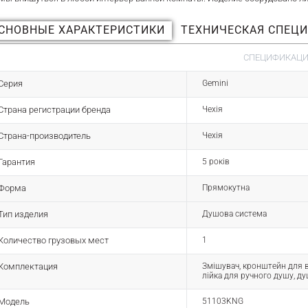
СНОВНЫЕ ХАРАКТЕРИСТИКИ
ТЕХНИЧЕСКАЯ СПЕЦ
СПЕЦИФИКАЦИЯ
Серия
Gemini
Страна регистрации бренда
Чехія
Страна-производитель
Чехія
Гарантия
5 років
Форма
Прямокутна
Тип изделия
Душова система
Количество грузовых мест
1
Комплектация
Змішувач, кронштейн для в
лійка для ручного душу, д
Модель
51103KNG