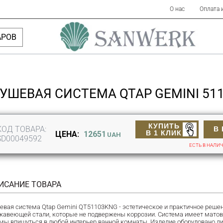
О нас
Оплата 
АРОВ
УШЕВАЯ СИСТЕМА QTAP GEMINI 51
КУПИТЬ
КОД ТОВАРА:
В
В 1 КЛИК
ЦЕНА:
12651
UAH
SD00049592
ЕСТЬ В НАЛИ
ИСАНИЕ ТОВАРА
евая система Qtap Gemini QT51103KNG - эстетическое и практичное решени
жавеющей стали, которые не подвержены коррозии. Система имеет матов
мы впишуться в любой интерьер ванной комнаты. Изделие оборудовано ли