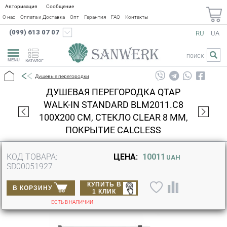
Авторизация
Сообщение
О нас
Оплата и Доставка
Опт
Гарантия
FAQ
Контакты
(099) 613 07 07
RU
UA
ПОИСК
КАТАЛОГ
Душевые перегородки
ДУШЕВАЯ ПЕРЕГОРОДКА QTAP
WALK-IN STANDARD BLM2011.C8
100Х200 СМ, СТЕКЛО CLEAR 8 ММ,
ПОКРЫТИЕ CALCLESS
КОД ТОВАРА:
ЦЕНА:
10011
UAH
SD00051927
КУПИТЬ В
В КОРЗИНУ
1 КЛИК
ЕСТЬ В НАЛИЧИИ