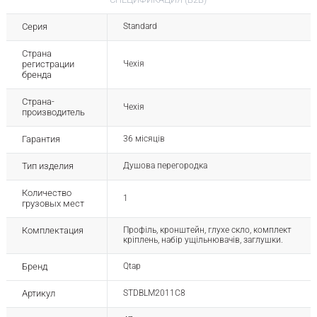
Серия
Standard
Страна
регистрации
Чехія
бренда
Страна-
Чехія
производитель
Гарантия
36 місяців
Тип изделия
Душова перегородка
Количество
1
грузовых мест
Комплектация
Профіль, кронштейн, глухе скло, комплект
кріплень, набір ущільнювачів, заглушки.
Бренд
Qtap
Артикул
STDBLM2011C8