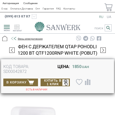
Авторизация
Сообщение
О нас
Оплата и Доставка
Опт
Гарантия
FAQ
Контакты
(099) 613 07 07
RU
UA
ПОИСК
КАТАЛОГ
Фены электрические
ФЕН С ДЕРЖАТЕЛЕМ QTAP POHODLI
1200 ВТ QTF1200RNP WHITE (POBUT)
КОД ТОВАРА:
ЦЕНА:
1850
UAH
SD00042872
КУПИТЬ В
В КОРЗИНУ
1 КЛИК
ЕСТЬ В НАЛИЧИИ